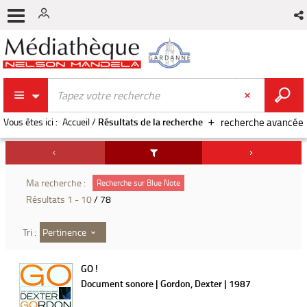
Vous êtes ici :
Accueil
/
Résultats de la recherche
recherche avancée
Ma recherche :
Recherche sur Blue Note
Résultats
1
-
10
/ 78
Pertinence
Tri :
GO !
Document sonore | Gordon, Dexter | 1987