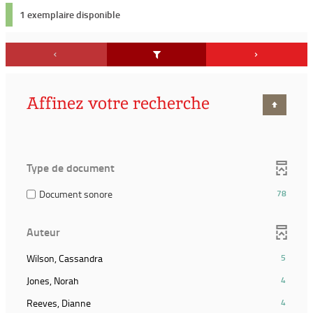
1 exemplaire disponible
Affinez votre recherche
Type de document
(78
Document sonore
78
résultats)
(Cocher
Auteur
pour
ajouter
(5
Wilson, Cassandra
5
le
résultats)
filtre
(4
Jones, Norah
4
(Cliquer
et
résultats)
pour
(4
Reeves, Dianne
4
relancer
(Cliquer