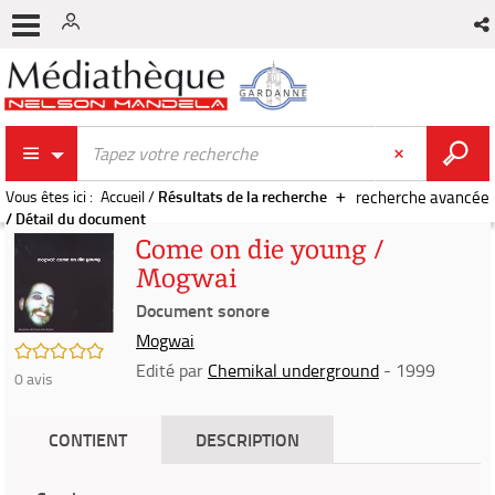
Vous êtes ici :
Accueil
/
Résultats de la recherche
recherche avancée
/
Détail du document
Come on die young /
Mogwai
Document sonore
Mogwai
/5
Edité par
Chemikal underground
- 1999
0
avis
CONTIENT
DESCRIPTION