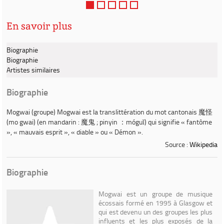
Stuart Braithwaite et ses acol...
En savoir plus
Biographie
Biographie
Artistes similaires
Biographie
Mogwai (groupe)
Mogwai
est la translittération du mot cantonais 魔怪
(mo gwai) (en mandarin : 魔鬼 ; pinyin ：móguǐ) qui signifie « fantôme
», « mauvais esprit », « diable » ou « Démon ».
Source :
Wikipedia
Biographie
Mogwai est un groupe de musique
écossais formé en 1995 à Glasgow et
qui est devenu un des groupes les plus
influents et les plus exposés de la