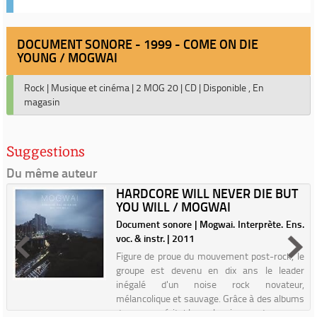
DOCUMENT SONORE - 1999 - COME ON DIE
YOUNG / MOGWAI
Rock
|
Musique et cinéma
|
2 MOG 20
|
CD
|
Disponible , En
magasin
Suggestions
Du même auteur
HARDCORE WILL NEVER DIE BUT
YOU WILL / MOGWAI
Document sonore | Mogwai. Interprète. Ens.
voc. & instr. | 2011
Figure de proue du mouvement post-rock, le
groupe est devenu en dix ans le leader
inégalé d'un noise rock novateur,
mélancolique et sauvage. Grâce à des albums
devenus véritables classiques du genre,