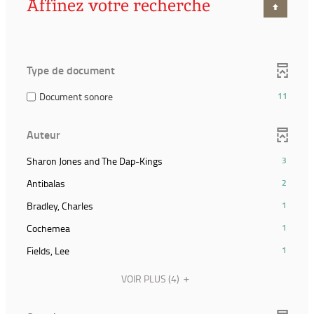
Affinez votre recherche
Type de document
(11
Document sonore
11
résultats)
(Cocher
Auteur
pour
ajouter
(3
Sharon Jones and The Dap-Kings
3
le
résultats)
filtre
(2
Antibalas
2
(Cliquer
et
résultats)
pour
(1
Bradley, Charles
1
relancer
(Cliquer
ajouter
résultats)
la
pour
(1
Cochemea
1
le
(Cliquer
recherche)
ajouter
résultats)
filtre
pour
(1
Fields, Lee
1
le
(Cliquer
et
ajouter
résultats)
filtre
pour
relancer
le
(Cliquer
VOIR PLUS
(4)
et
ajouter
la
filtre
pour
relancer
le
recherche)
et
ajouter
la
filtre