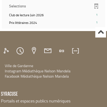
le
(Cliquer
recherche)
ajouter
Selections
filtre
pour
le
et
ajouter
filtre
(1
Club de lecture Juin 2026
1
relancer
le
et
résultats)
la
filtre
(1
Prix littéraires 2024
1
relancer
(Cliquer
recherche)
et
résultats)
la
pour
relancer
(Cliquer
recherche)
ajouter
la
pour
le
recherche)
ajouter
filtre
le
et
filtre
relancer
et
la
relancer
recherche)
Ville de Gardanne
la
recherche)
Instagram Médiathèque Nelson Mandela
Facebook Médiathèque Nelson Mandela
SYRACUSE
Portails et espaces publics numériques