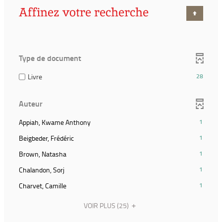
Affinez votre recherche
Type de document
(28
Livre
28
résultats)
(Cocher
Auteur
pour
ajouter
(1
Appiah, Kwame Anthony
1
le
résultats)
filtre
(1
Beigbeder, Frédéric
1
(Cliquer
et
résultats)
pour
(1
Brown, Natasha
1
relancer
(Cliquer
ajouter
résultats)
la
pour
(1
Chalandon, Sorj
1
le
(Cliquer
recherche)
ajouter
résultats)
filtre
pour
(1
Charvet, Camille
1
le
(Cliquer
et
ajouter
résultats)
filtre
pour
relancer
le
(Cliquer
VOIR PLUS
(25)
et
ajouter
la
filtre
pour
relancer
le
recherche)