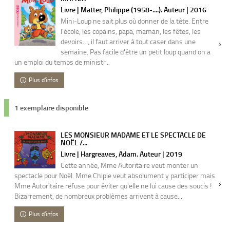
Livre | Matter, Philippe (1958-....). Auteur | 2016
Mini-Loup ne sait plus où donner de la tête. Entre
l'école, les copains, papa, maman, les fêtes, les
devoirs…, il faut arriver à tout caser dans une
semaine. Pas facile d'être un petit loup quand on a
un emploi du temps de ministr...
Plus d'infos
1 exemplaire disponible
LES MONSIEUR MADAME ET LE SPECTACLE DE
NOËL /...
Livre | Hargreaves, Adam. Auteur | 2019
Cette année, Mme Autoritaire veut monter un
spectacle pour Noël. Mme Chipie veut absolument y participer mais
Mme Autoritaire refuse pour éviter qu'elle ne lui cause des soucis !
Bizarrement, de nombreux problèmes arrivent à cause...
Plus d'infos