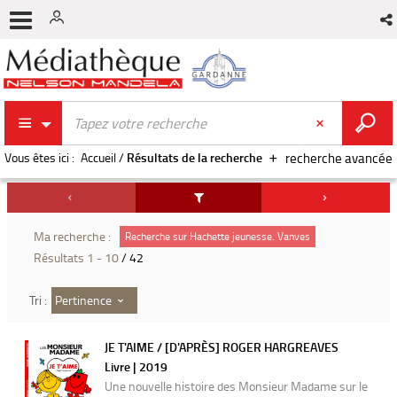
Vous êtes ici :
Accueil
/
Résultats de la recherche
recherche avancée
Ma recherche :
Recherche sur Hachette jeunesse. Vanves
Résultats
1
-
10
/ 42
Pertinence
Tri :
JE T'AIME / [D'APRÈS] ROGER HARGREAVES
Livre | 2019
Une nouvelle histoire des Monsieur Madame sur le