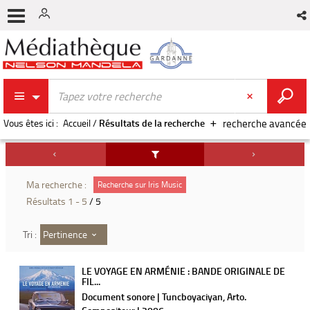
Vous êtes ici :
Accueil
/
Résultats de la recherche
recherche avancée
Ma recherche :
Recherche sur Iris Music
Résultats
1
-
5
/ 5
Pertinence
Tri :
LE VOYAGE EN ARMÉNIE : BANDE ORIGINALE DE
FIL...
Document sonore | Tuncboyaciyan, Arto.