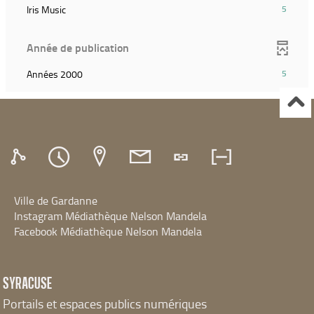
ajouter
la
(5
Iris Music
5
le
recherche)
résultats)
filtre
(Cliquer
et
Année de publication
pour
relancer
ajouter
la
(5
Années 2000
5
le
recherche)
résultats)
filtre
(Cliquer
et
pour
relancer
ajouter
la
le
recherche)
filtre
et
relancer
Ville de Gardanne
la
recherche)
Instagram Médiathèque Nelson Mandela
Facebook Médiathèque Nelson Mandela
SYRACUSE
Portails et espaces publics numériques