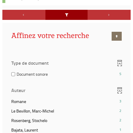
Affinez votre recherche
Type de document
(5
Document sonore
5
résultats)
(Cocher
Auteur
pour
ajouter
(3
Romane
3
le
résultats)
filtre
(2
Le Bevillon, Marc-Michel
2
(Cliquer
et
résultats)
pour
(2
Rosenberg, Stochelo
2
relancer
(Cliquer
ajouter
résultats)
la
pour
(1
Bajata, Laurent
1
le
(Cliquer