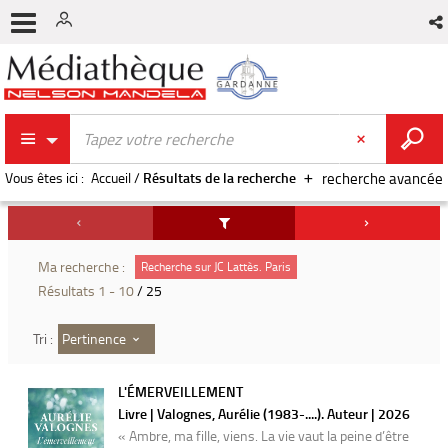
Vous êtes ici :
Accueil
/
Résultats de la recherche
recherche avancée
Ma recherche :
Recherche sur JC Lattès. Paris
Résultats
1
-
10
/ 25
Pertinence
Tri :
L'ÉMERVEILLEMENT
Livre | Valognes, Aurélie (1983-....). Auteur | 2026
« Ambre, ma fille, viens. La vie vaut la peine d’être