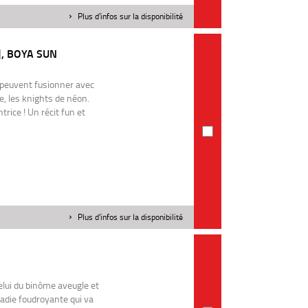
Plus d'infos sur la disponibilité
], BOYA SUN
 peuvent fusionner avec
te, les knights de néon.
ntrice ! Un récit fun et
Plus d'infos sur la disponibilité
elui du binôme aveugle et
adie foudroyante qui va