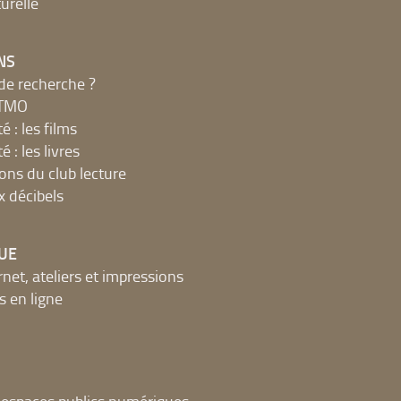
urelle
NS
de recherche ?
MTMO
é : les films
é : les livres
ions du club lecture
x décibels
UE
net, ateliers et impressions
 en ligne
t espaces publics numériques