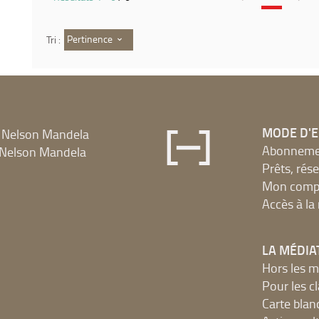
Pertinence
Tri :
MODE D'
 Nelson Mandela
Abonnement
Nelson Mandela
Prêts, rés
Mon compt
Accès à l
LA MÉDIA
Hors les m
Pour les c
Carte blan