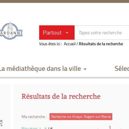
Partout
Vous êtes ici :
Accueil
/
Résultats de la recherche
La médiathèque dans la ville
Séle
Résultats de la recherche
Ma recherche :
Recherche sur Kinaye. Nogent-sur-Marne
1
Résultats
1
-
6
/ 6