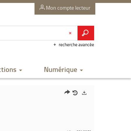
Mon compte lecteur
recherche avancée
ctions
Numérique
Partager
Historique
Exports
l'URL
de
de
vos
la
recherches