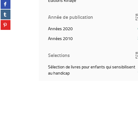
Editions Kinaye
Partager
(Cliquer
twitter
et
résultats)
sur
pour
(Nouvelle
relancer
Partager
(Cliquer
facebook
ajouter
fenêtre)
Année de publication
la
sur
pour
(Nouvelle
le
Partager
recherche)
tumblr
ajouter
fenêtre)
filtre
(4
Années 2020
sur
(Nouvelle
le
et
résultats)
pinterest
fenêtre)
filtre
(2
Années 2010
relancer
(Cliquer
(Nouvelle
et
résultats)
la
pour
fenêtre)
relancer
(Cliquer
recherche)
ajouter
Selections
la
pour
le
recherche)
ajouter
filtre
Sélection de livres pour enfants qui sensibilisent
le
et
(1
au handicap
filtre
relancer
résultats)
et
la
(Cliquer
relancer
recherche)
pour
la
ajouter
recherche)
le
filtre
et
relancer
la
recherche)