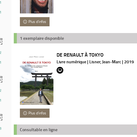
1
1
Plus d'infos
1 exemplaire disponible
2
DE RENAULT À TOKYO
Livre numérique | Lisner, Jean-Marc | 2019
1
2
1
Plus d'infos
3
Consultable en ligne