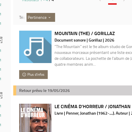
2
1
Pertinence
Tri :
1
MOUNTAIN (THE) / GORILLAZ
Document sonore | Gorillaz | 2026
"The Mountain" est le 9e album studio de Gori
1
nouveaux morceaux présentant une liste excep
de collaborateurs. La pochette de l'album de 
1
quatre membres anim...
1
Plus d'infos
1
Retour prévu le 19/05/2026
LE CINÉMA D'HORREUR / JONATHAN 
1
Livre | Penner, Jonathan (1962-....). Auteur |
1
1