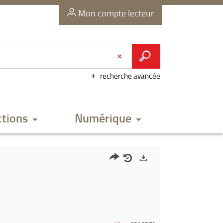
Mon compte lecteur
recherche avancée
ctions
Numérique
Partager
Historique
Exports
l'URL
de
de
vos
la
recherches