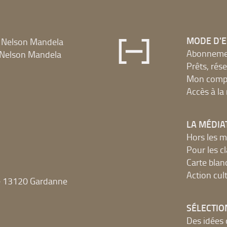
MODE D'
 Nelson Mandela
Abonnement
Nelson Mandela
Prêts, rés
Mon compt
Accès à l
LA MÉDIA
Hors les m
Pour les c
Carte blan
Action cult
e 13120 Gardanne
SÉLECTIO
Des idées 