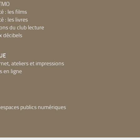
MTMO
é : les films
é : les livres
ions du club lecture
x décibels
UE
net, ateliers et impressions
 en ligne
t espaces publics numériques