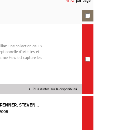
par page
10
recherche
llaz, une collection de 15
tionnelle d'artistes et
Jamie Hewlett capture les
Plus d'infos sur la disponibilité
PENNER, STEVEN...
 2008