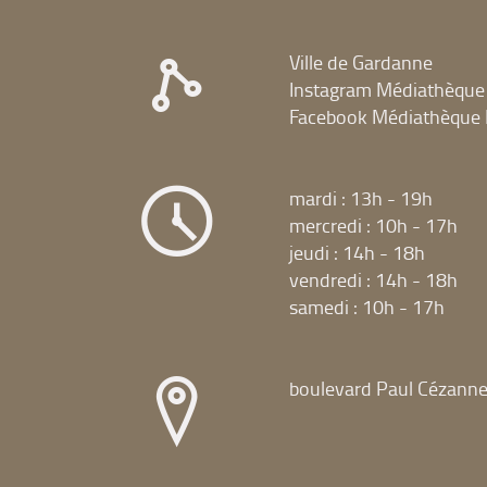
(Cliquer
recherche)
ajouter
filtre
pour
le
et
ajouter
filtre
Ville de Gardanne
relancer
le
et
la
Instagram Médiathèque
filtre
relancer
recherche)
et
Facebook Médiathèque 
la
relancer
recherche)
la
recherche)
mardi : 13h - 19h
mercredi : 10h - 17h
jeudi : 14h - 18h
vendredi : 14h - 18h
samedi : 10h - 17h
boulevard Paul Cézann