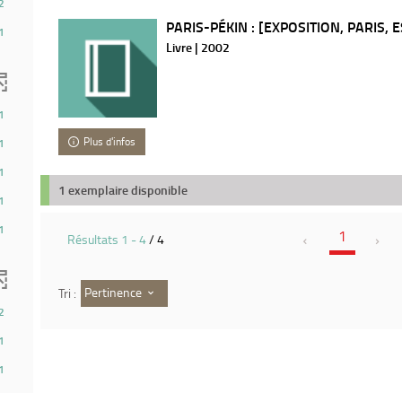
2
PARIS-PÉKIN : [EXPOSITION, PARIS, 
1
Livre | 2002
1
Plus d'infos
1
1
1 exemplaire disponible
1
1
1
Résultats
1
-
4
/ 4
Pertinence
Tri :
2
1
1