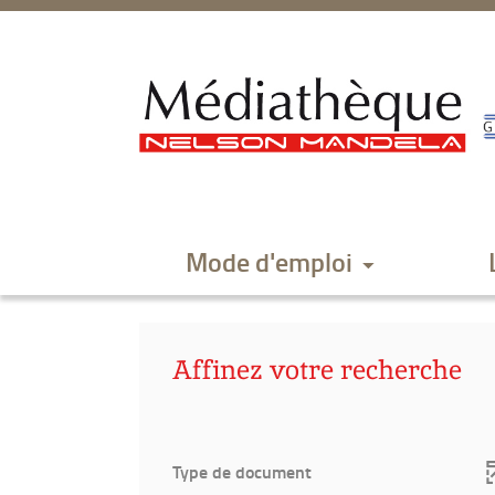
Aller
Aller
Aller
au
au
à
menu
contenu
la
recherche
Mode d'emploi
Affinez votre recherche
Type de document