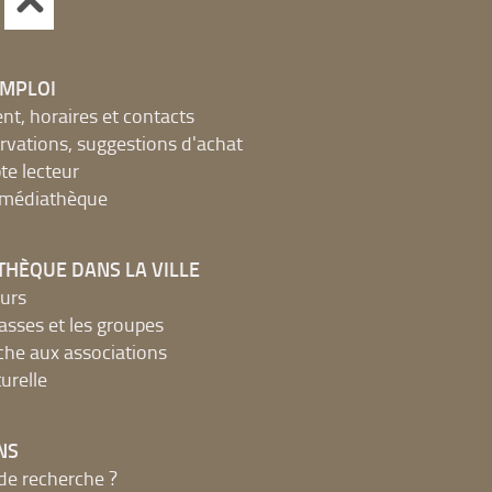
EMPLOI
, horaires et contacts
ervations, suggestions d'achat
e lecteur
a médiathèque
THÈQUE DANS LA VILLE
urs
lasses et les groupes
che aux associations
urelle
NS
de recherche ?