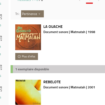
6
Pertinence
Tri :
6
LA OUACHE
Document sonore | Matmatah | 1998
1
1
Plus d'infos
1 exemplaire disponible
6
REBELOTE
Document sonore | Matmatah | 2001
6