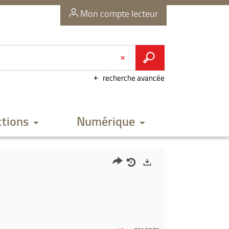
Mon compte lecteur
recherche avancée
ctions
Numérique
Partager
Historique
Exports
l'URL
de
de
vos
la
recherches