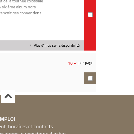
t de la tournée colossale
n sixième album hors
franchit des conventions
Plus d'infos sur la disponibilité
par page
10
EMPLOI
, horaires et contacts
ervations, suggestions d'achat