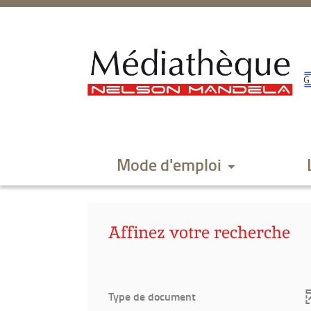
Aller
Aller
Aller
au
au
à
menu
contenu
la
recherche
Mode d'emploi
Affinez votre recherche
Type de document