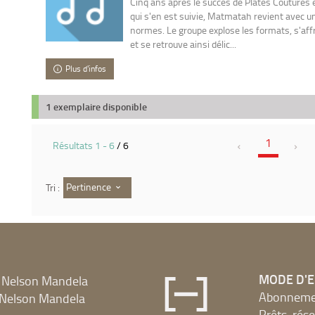
Cinq ans après le succès de Plates Coutures e
qui s'en est suivie, Matmatah revient avec u
normes. Le groupe explose les formats, s'af
et se retrouve ainsi délic...
Plus d'infos
1 exemplaire disponible
1
Résultats
1
-
6
/ 6
Pertinence
Tri :
MODE D'
 Nelson Mandela
Abonnement
Nelson Mandela
Prêts, rés