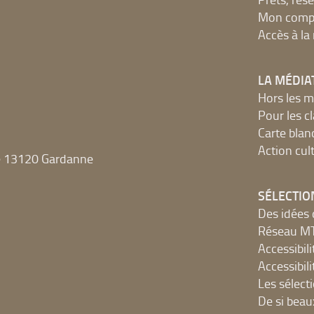
Mon compt
Accès à l
LA MÉDIA
Hors les m
Pour les c
Carte blan
Action cult
e 13120 Gardanne
SÉLECTIO
Des idées 
Réseau 
Accessibilit
Accessibilit
Les sélect
De si beau