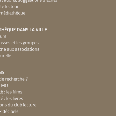
e lecteur
a médiathèque
THÈQUE DANS LA VILLE
urs
lasses et les groupes
che aux associations
urelle
NS
de recherche ?
MTMO
é : les films
é : les livres
ions du club lecture
x décibels