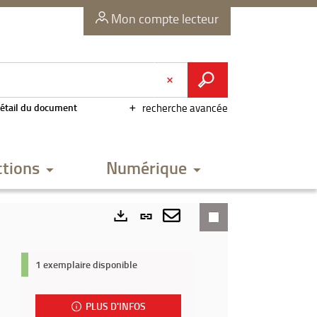
Mon compte lecteur
étail du document
recherche avancée
ctions
Numérique
Lien
permanent
Envoyer
Exports
(Nouvelle
par
1 exemplaire disponible
fenêtre)
mail
PLUS D'INFOS