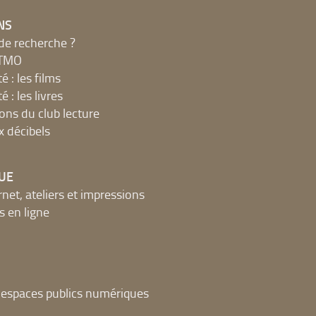
NS
de recherche ?
MTMO
é : les films
é : les livres
ions du club lecture
x décibels
UE
net, ateliers et impressions
 en ligne
t espaces publics numériques