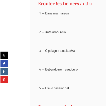
Ecouter les fichiers audio
1 -- Dans ma maison
2 -- Xote amoureux
3 -- O paiaço e a bailadêra
Partager
sur
Partager
twitter
sur
(Nouvelle
4 -- Bebendo no frevedouro
Partager
facebook
fenêtre)
sur
(Nouvelle
Partager
tumblr
fenêtre)
sur
(Nouvelle
pinterest
5 -- Frevo passionnel
fenêtre)
(Nouvelle
fenêtre)