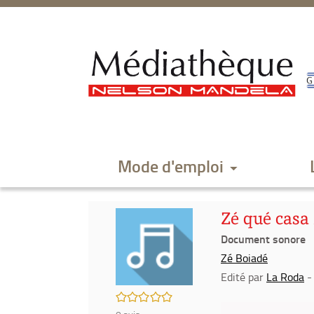
Aller
Aller
Aller
au
au
à
menu
contenu
la
recherche
Mode d'emploi
Zé qué casa 
Document sonore
Zé Boiadé
Edité par
La Roda
-
/5