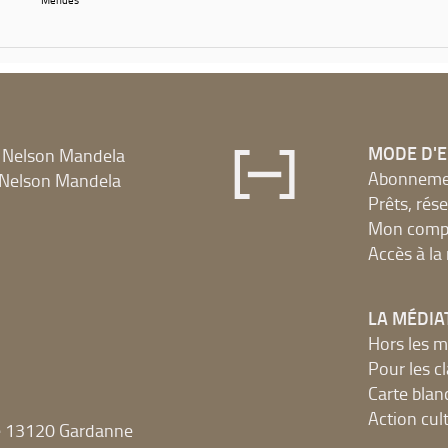
MODE D'
 Nelson Mandela
Abonnement
Nelson Mandela
Prêts, rés
Mon compt
Accès à l
LA MÉDIA
Hors les m
Pour les c
Carte blan
Action cult
e 13120 Gardanne