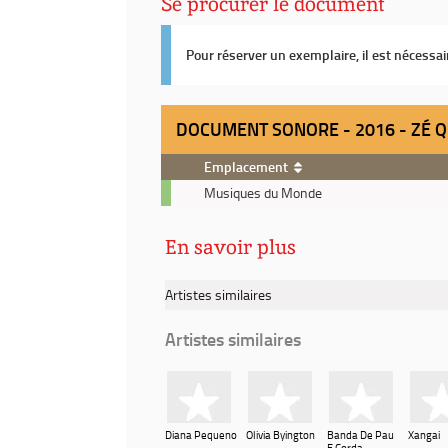
Se procurer le document
Pour réserver un exemplaire, il est nécessa
DOCUMENT SONORE - 2016 - ZÉ Q
Emplacement
Document
Musiques du Monde
sonore
-
En savoir plus
2016
-
Zé
Artistes similaires
qué
casa
Artistes similaires
/
Zé
Boiadé
Diana Pequeno
Olivia Byington
Banda De Pau
Xangai
E Corda