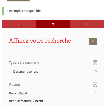
1 exemplaire disponible
Affinez votre recherche
Type de document
(9
Document sonore
9
résultats)
(Cocher
Auteur
pour
ajouter
(1
Baron, David
1
le
résultats)
filtre
(1
Beer-Demander, Vincent
1
(Cliquer
et
résultats)