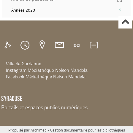
pour
relancer
ajouter
la
(9
Années 2020
9
le
recherche)
résultats)
filtre
(Cliquer
et
pour
relancer
ajouter
la
le
recherche)
filtre
et
relancer
Ville de Gardanne
la
recherche)
Instagram Médiathèque Nelson Mandela
Facebook Médiathèque Nelson Mandela
SYRACUSE
Portails et espaces publics numériques
Propulsé par
Archimed
- Gestion documentaire pour les bibliothèques