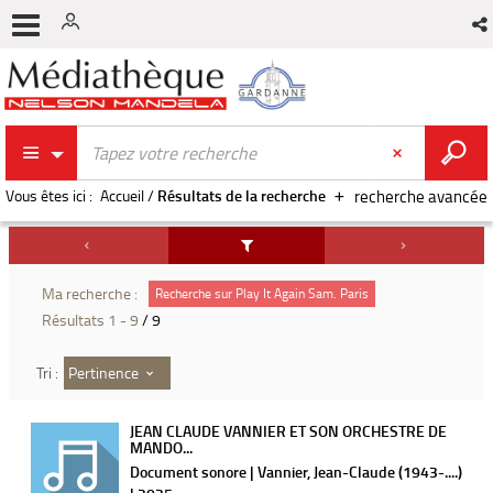
Vous êtes ici :
Accueil
/
Résultats de la recherche
recherche avancée
Ma recherche :
Recherche sur Play It Again Sam. Paris
Résultats
1
-
9
/ 9
Pertinence
Tri :
JEAN CLAUDE VANNIER ET SON ORCHESTRE DE
MANDO...
Document sonore | Vannier, Jean-Claude (1943-....)