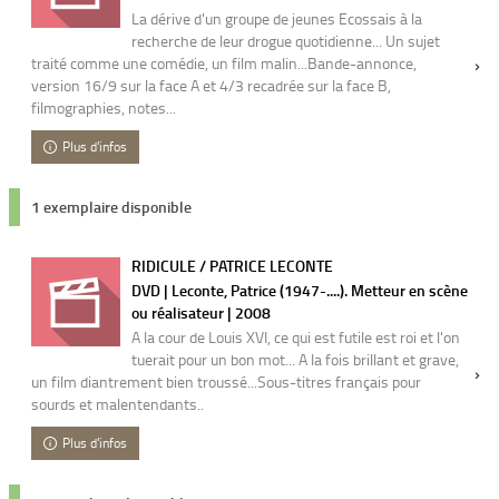
La dérive d'un groupe de jeunes Ecossais à la
recherche de leur drogue quotidienne... Un sujet
traité comme une comédie, un film malin...Bande-annonce,
version 16/9 sur la face A et 4/3 recadrée sur la face B,
filmographies, notes...
Plus d'infos
1 exemplaire disponible
RIDICULE / PATRICE LECONTE
DVD | Leconte, Patrice (1947-....). Metteur en scène
ou réalisateur | 2008
A la cour de Louis XVI, ce qui est futile est roi et l'on
tuerait pour un bon mot... A la fois brillant et grave,
un film diantrement bien troussé...Sous-titres français pour
sourds et malentendants..
Plus d'infos