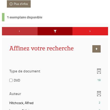
Plus d'infos
1 exemplaire disponible
Affinez votre recherche
Type de document
(18
DVD
18
résultats)
(Cocher
Auteur
pour
ajouter
(2
Hitchcock, Alfred
2
le
résultats)
filtre