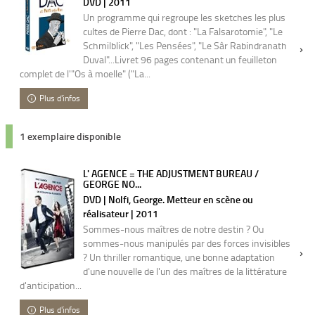
DVD | 2011
Un programme qui regroupe les sketches les plus
cultes de Pierre Dac, dont : "La Falsarotomie", "Le
Schmilblick", "Les Pensées", "Le Sâr Rabindranath
Duval"...Livret 96 pages contenant un feuilleton
complet de l'"Os à moelle" ("La...
Plus d'infos
1 exemplaire disponible
L' AGENCE = THE ADJUSTMENT BUREAU /
GEORGE NO...
DVD | Nolfi, George. Metteur en scène ou
réalisateur | 2011
Sommes-nous maîtres de notre destin ? Ou
sommes-nous manipulés par des forces invisibles
? Un thriller romantique, une bonne adaptation
d'une nouvelle de l'un des maîtres de la littérature
d'anticipation...
Plus d'infos