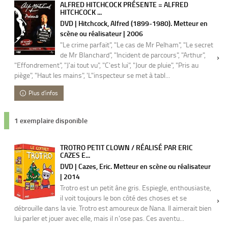
ALFRED HITCHCOCK PRÉSENTE = ALFRED
HITCHCOCK ...
DVD | Hitchcock, Alfred (1899-1980). Metteur en
scène ou réalisateur | 2006
"Le crime parfait", "Le cas de Mr Pelham", "Le secret
de Mr Blanchard", "Incident de parcours", "Arthur",
"Effondrement", "J'ai tout vu", "C'est lui", "Jour de pluie", "Pris au
piège", "Haut les mains", 'L"inspecteur se met à tabl...
Plus d'infos
1 exemplaire disponible
TROTRO PETIT CLOWN / RÉALISÉ PAR ERIC
CAZES E...
DVD | Cazes, Eric. Metteur en scène ou réalisateur
| 2014
Trotro est un petit âne gris. Espiegle, enthousiaste,
il voit toujours le bon côté des choses et se
débrouille dans la vie. Trotro est amoureux de Nana. Il aimerait bien
lui parler et jouer avec elle, mais il n'ose pas. Ces aventu...