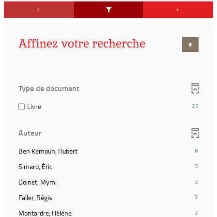
Affinez votre recherche
Type de document
(25
Livre
25
résultats)
(Cocher
Auteur
pour
ajouter
(6
Ben Kemoun, Hubert
6
le
résultats)
filtre
(3
Simard, Éric
3
(Cliquer
et
résultats)
pour
(2
Doinet, Mymi
2
relancer
(Cliquer
ajouter
résultats)
la
pour
(2
Faller, Régis
2
le
(Cliquer
recherche)
ajouter
résultats)
filtre
pour
(2
Montardre, Hélène
2
le
(Cliquer