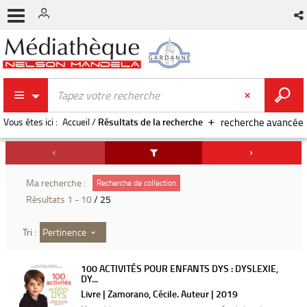
Vous êtes ici :
Accueil
/
Résultats de la recherche
recherche avancée
Ma recherche :
Recherche de collection
Résultats
1
-
10
/ 25
Pertinence
Tri :
100 ACTIVITÉS POUR ENFANTS DYS : DYSLEXIE,
DY...
Livre | Zamorano, Cécile. Auteur | 2019