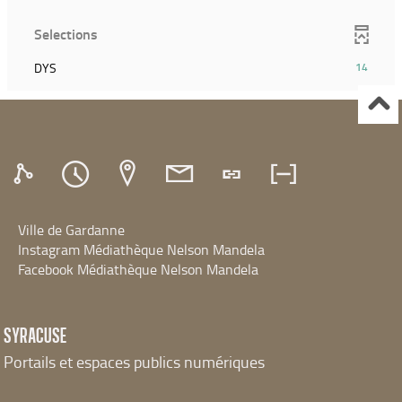
résultats)
la
pour
relancer
(Cliquer
recherche)
ajouter
Selections
la
pour
le
recherche)
ajouter
filtre
(14
DYS
14
le
et
résultats)
filtre
relancer
(Cliquer
et
la
pour
relancer
recherche)
ajouter
la
le
recherche)
filtre
et
relancer
Ville de Gardanne
la
recherche)
Instagram Médiathèque Nelson Mandela
Facebook Médiathèque Nelson Mandela
SYRACUSE
Portails et espaces publics numériques