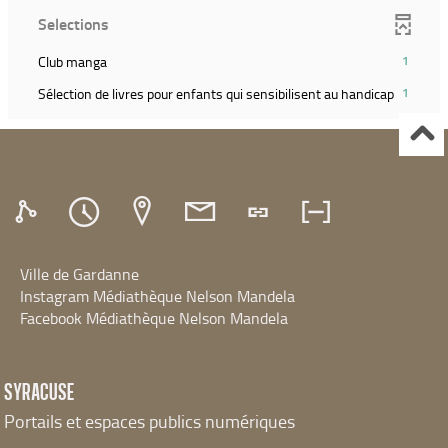
le
(Cliquer
et
ajouter
Selections
filtre
pour
relancer
le
et
ajouter
la
filtre
(1
Club manga
1
relancer
le
recherche)
et
résultats)
la
filtre
(1
Sélection de livres pour enfants qui sensibilisent au handicap
1
relancer
(Cliquer
recherche)
et
résultats
la
pour
relancer
(Cliquer
recherche)
ajouter
la
pour
le
recherche)
ajouter
filtre
le
et
filtre
relancer
et
la
relancer
recherche)
Ville de Gardanne
la
recherch
Instagram Médiathèque Nelson Mandela
Facebook Médiathèque Nelson Mandela
SYRACUSE
Portails et espaces publics numériques