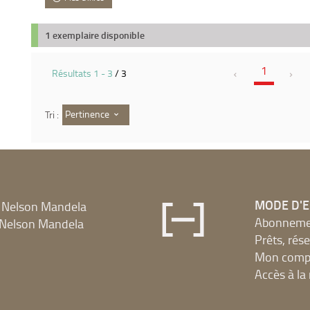
1 exemplaire disponible
1
Résultats
1
-
3
/ 3
Pertinence
Tri :
MODE D'
 Nelson Mandela
Abonnement
Nelson Mandela
Prêts, rés
Mon compt
Accès à l