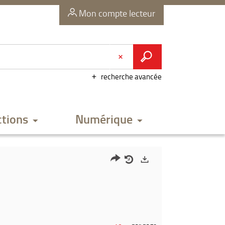
Mon compte lecteur
recherche avancée
ctions
Numérique
Partager
Historique
Exports
l'URL
de
de
vos
la
recherches