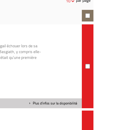
par page
10
recherche
gail échouer lors de sa
Basgiath, y compris elle-
était qu'une première
Plus d'infos sur la disponibilité