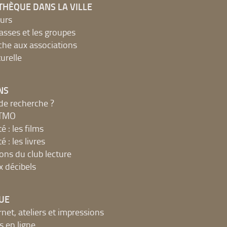
THÈQUE DANS LA VILLE
urs
lasses et les groupes
che aux associations
urelle
NS
de recherche ?
MTMO
é : les films
é : les livres
ions du club lecture
x décibels
UE
net, ateliers et impressions
 en ligne