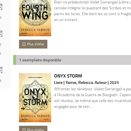
Rien ne prédestinait Violet Sorrengail à être u
censée intégrer le quadrant des Scribes et me
parmi les livres. Elle dont les os sont si fragi
3
en un instant...
Plus d'infos
2
1
1 exemplaire disponible
ONYX STORM
3
Livre | Yarros, Rebecca. Auteur | 2025
Affronter les ténèbres. Violet Sorrengail a p
à l'Académie de la Guerre de Basgiath. Cepen
est révolue, de même que celle des incertitudes
engagée pour de bon...
Plus d'infos