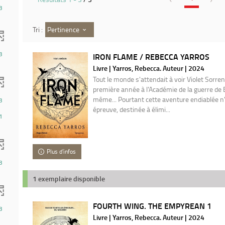
3
Pertinence
Tri :
3
IRON FLAME / REBECCA YARROS
Livre | Yarros, Rebecca. Auteur | 2024
Tout le monde s'attendait à voir Violet Sorren
première année à l'Académie de la guerre de 
même... Pourtant cette aventure endiablée n'
3
épreuve, destinée à élimi...
1
Plus d'infos
3
1 exemplaire disponible
FOURTH WING. THE EMPYREAN 1
3
Livre | Yarros, Rebecca. Auteur | 2024