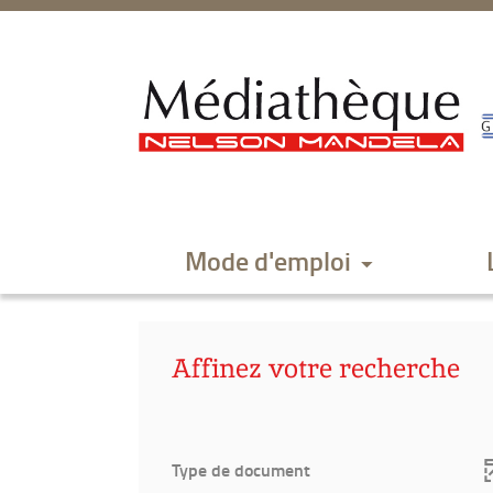
Aller
Aller
Aller
au
au
à
menu
contenu
la
recherche
Mode d'emploi
Affinez votre recherche
Type de document