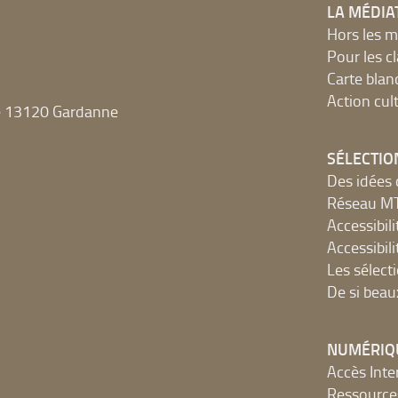
LA MÉDIA
Hors les m
Pour les c
Carte blan
Action cult
e 13120 Gardanne
SÉLECTIO
Des idées 
Réseau 
Accessibilit
Accessibilit
Les sélect
De si beau
NUMÉRIQ
Accès Inter
Ressources