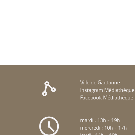
la
recherche)
Ville de Gardanne
Instagram Médiathèque
Facebook Médiathèque 
mardi : 13h - 19h
mercredi : 10h - 17h
jeudi : 14h - 18h