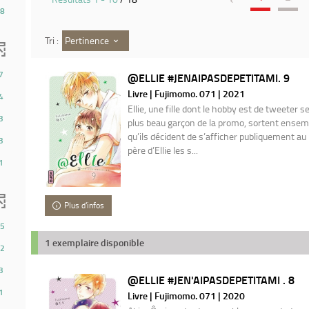
8
Pertinence
Tri :
7
@ELLIE #JENAIPASDEPETITAMI. 9
Livre | Fujimomo. 071 | 2021
4
Ellie, une fille dont le hobby est de tweeter 
3
plus beau garçon de la promo, sortent ensemb
qu’ils décident de s’afficher publiquement au l
3
père d’Ellie les s...
1
Plus d'infos
5
1 exemplaire disponible
2
3
@ELLIE #JEN'AIPASDEPETITAMI . 8
1
Livre | Fujimomo. 071 | 2020