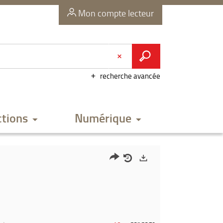
Mon compte lecteur
recherche avancée
ctions
Numérique
Partager
Historique
Exports
l'URL
de
de
vos
la
recherches