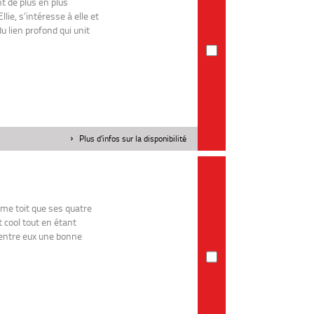
t de plus en plus
ie, s’intéresse à elle et
u lien profond qui unit
Plus d'infos sur la disponibilité
me toit que ses quatre
 cool tout en étant
a entre eux une bonne