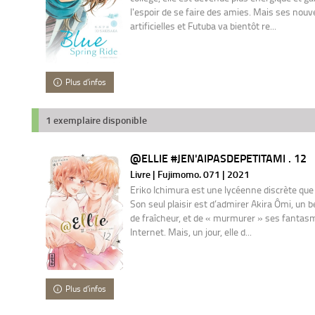
l'espoir de se faire des amies. Mais ses nouv
artificielles et Futuba va bientôt re...
Plus d'infos
1 exemplaire disponible
@ELLIE #JEN'AIPASDEPETITAMI . 12
Livre | Fujimomo. 071 | 2021
Eriko Ichimura est une lycéenne discrète que
Son seul plaisir est d’admirer Akira Ômi, un
de fraîcheur, et de « murmurer » ses fantas
Internet. Mais, un jour, elle d...
Plus d'infos