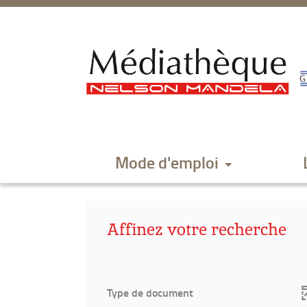
Aller
Aller
Aller
au
au
à
menu
contenu
la
recherche
Mode d'emploi
Affinez votre recherche
Type de document