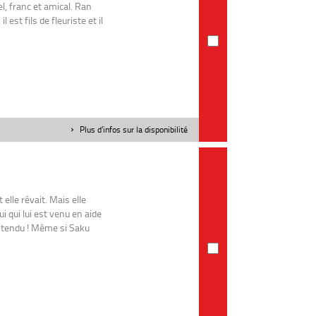
rel, franc et amical. Ran
 est fils de fleuriste et il
Plus d'infos sur la disponibilité
elle rêvait. Mais elle
i qui lui est venu en aide
entendu ! Même si Saku