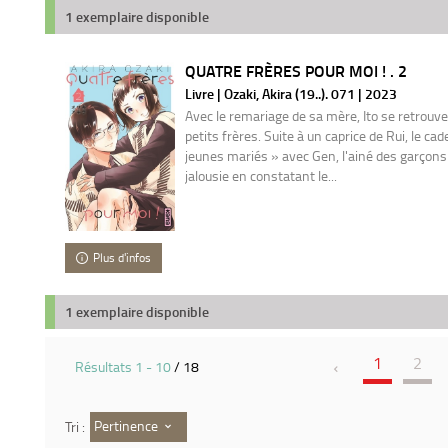
1 exemplaire disponible
QUATRE FRÈRES POUR MOI ! . 2
Livre | Ozaki, Akira (19..). 071 | 2023
Avec le remariage de sa mère, Ito se retrouv
petits frères. Suite à un caprice de Rui, le cade
jeunes mariés » avec Gen, l'ainé des garçon
jalousie en constatant le...
Plus d'infos
1 exemplaire disponible
1
2
Résultats
1
-
10
/ 18
Pertinence
Tri :