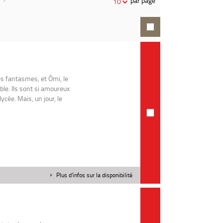
par page
10
recherche
ses fantasmes, et Ômi, le
le. Ils sont si amoureux
ycée. Mais, un jour, le
Plus d'infos sur la disponibilité