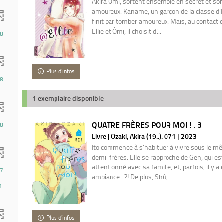
Akira Ômi, sortent ensemble en secret et son
amoureux. Kaname, un garçon de la classe d’Ell
finit par tomber amoureux. Mais, au contact d
Ellie et Ômi, il choisit d’...
8
Plus d'infos
8
1 exemplaire disponible
QUATRE FRÈRES POUR MOI ! . 3
8
Livre | Ozaki, Akira (19..). 071 | 2023
Ito commence à s'habituer à vivre sous le mê
demi-frères. Elle se rapproche de Gen, qui est
attentionné avec sa famille, et, parfois, il y 
7
ambiance...?! De plus, Shû, ...
1
Plus d'infos