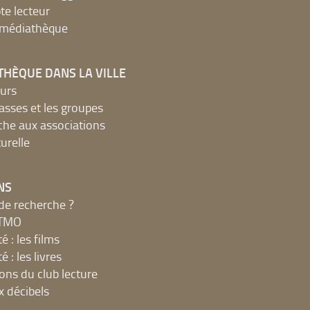
e lecteur
a médiathèque
THÈQUE DANS LA VILLE
urs
lasses et les groupes
che aux associations
urelle
NS
de recherche ?
MTMO
é : les films
é : les livres
ions du club lecture
x décibels