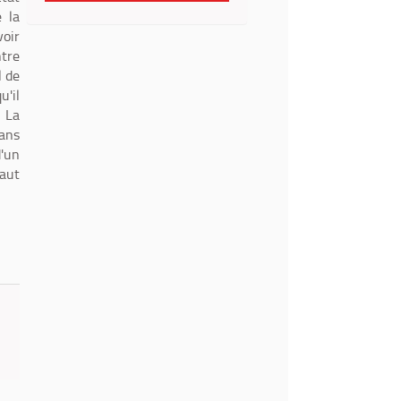
e la
voir
ntre
l de
u'il
. La
dans
'un
faut