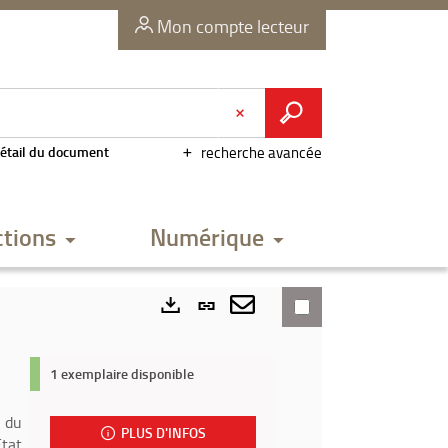
Mon compte lecteur
étail du document
recherche avancée
ctions
Numérique
Lien
permanent
Envoyer
Exports
(Nouvelle
par
1 exemplaire disponible
fenêtre)
mail
s du
PLUS D'INFOS
Etat