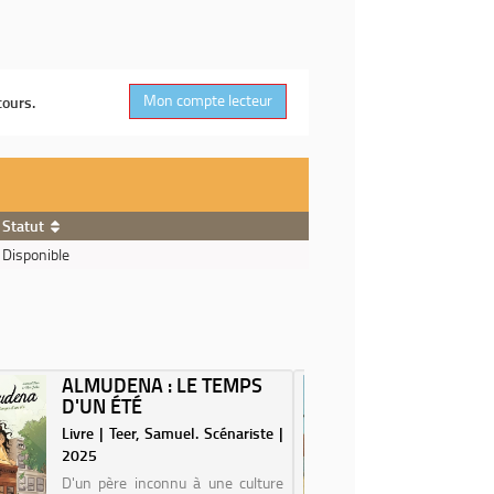
Mon compte lecteur
cours.
Statut
Disponible
ALMUDENA : LE TEMPS
ECRIRE
D'UN ÉTÉ
TONI 
Livre | Teer, Samuel. Scénariste |
Livre | Ns
2025
Auteur | 
D'un père inconnu à une culture
Toni se 