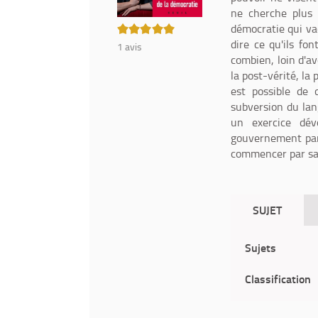
ne cherche plus 
5/5
démocratie qui vac
dire ce qu'ils fon
1
avis
combien, loin d'a
la post-vérité, la
est possible de 
subversion du lan
un exercice dév
gouvernement par 
commencer par sav
SUJET
Sujets
Classification