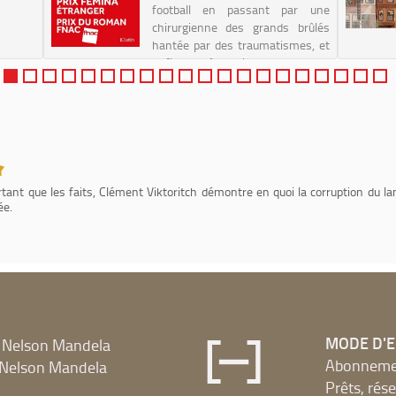
football en passant par une
chirurgienne des grands brûlés
hantée par des traumatismes, et
enfin, un père qui monte dans un
avion pour un voyage initiatique
avec s...
ortant que les faits, Clément Viktoritch démontre en quoi la corruption du 
ée.
MODE D'
 Nelson Mandela
Abonnement
Nelson Mandela
Prêts, rés