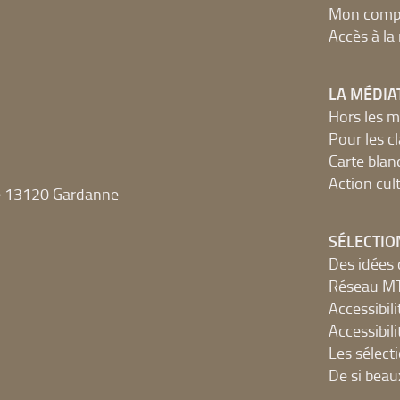
Mon compt
Accès à l
LA MÉDIA
Hors les m
Pour les c
Carte blan
Action cult
e 13120 Gardanne
SÉLECTIO
Des idées 
Réseau 
Accessibilit
Accessibilit
Les sélect
De si beau