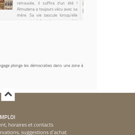
retrouvée, il suffira d'un été !
Elle revo
Almudena a toujours vécu avec sa
bêtise d
mère. Sa vie bascule lorsqu'elle
préféré in
apprend qu'elle doit passer un été
que de lo
chez son père qu'elle n'a jamais
famille n
rencontré. Alors qu'elle pensai...
mesure la
q...
langage plonge les démocraties dans une zone à
EMPLOI
, horaires et contacts
ervations, suggestions d'achat