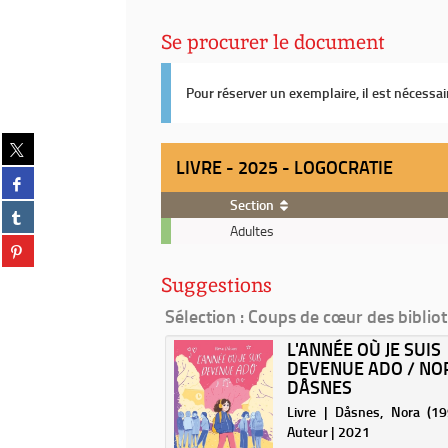
Se procurer le document
Pour réserver un exemplaire, il est nécessa
Partager
sur
LIVRE - 2025 - LOGOCRATIE
Partager
twitter
sur
(Nouvelle
Section
Partager
facebook
fenêtre)
Livre
sur
Adultes
(Nouvelle
Partager
-
tumblr
fenêtre)
sur
2025
(Nouvelle
Suggestions
pinterest
-
fenêtre)
(Nouvelle
Logocratie
Sélection
: Coups de cœur des biblio
fenêtre)
HEY ! / SCÉNARIO,
L'ANNÉE OÙ JE SUIS
IN ET COULEUR,
DEVENUE ADO / NO
DÅSNES
 Neyef (1984-....). Auteur |
Livre | Dåsnes, Nora (1995
Auteur | 2021