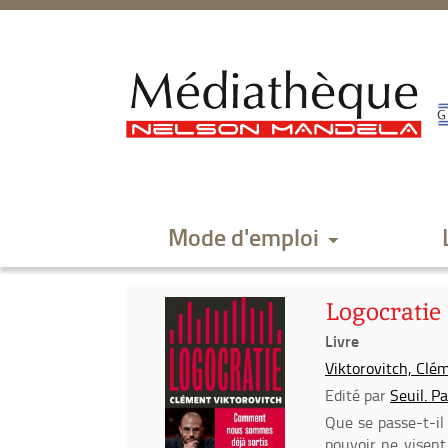
Aller
Aller
Aller
au
au
à
menu
contenu
la
recherche
Mode d'emploi
Logocratie
Livre
Viktorovitch, Clém
Edité par
Seuil. P
Que se passe-t-il 
pouvoir ne visent