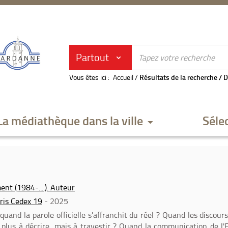
Partout
Vous êtes ici :
Accueil
/
Résultats de la recherche
/
D
La médiathèque dans la ville
Séle
ent (1984-....). Auteur
aris Cedex 19
- 2025
quand la parole officielle s'affranchit du réel ? Quand les discour
 plus à décrire, mais à travestir ? Quand la communication de l'