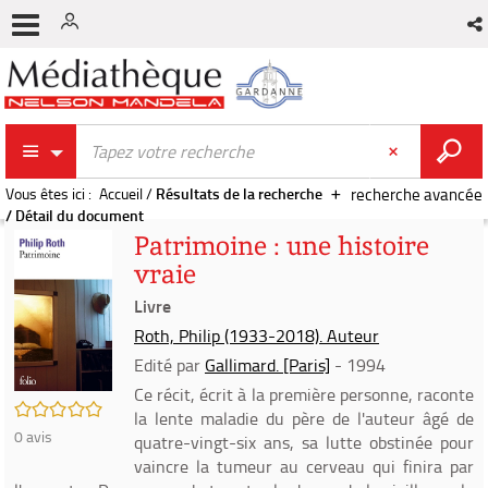
Vous êtes ici :
Accueil
/
Résultats de la recherche
recherche avancée
/
Détail du document
Patrimoine : une histoire
vraie
Livre
Roth, Philip (1933-2018). Auteur
Edité par
Gallimard. [Paris]
- 1994
Ce récit, écrit à la première personne, raconte
/5
la lente maladie du père de l'auteur âgé de
0
avis
quatre-vingt-six ans, sa lutte obstinée pour
vaincre la tumeur au cerveau qui finira par