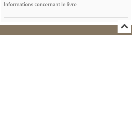
Informations concernant le livre
Ville de Gardanne
Instagram Médiathèque Nelson Mandela
Facebook Médiathèque Nelson Mandela
SYRACUSE
Portails et espaces publics numériques