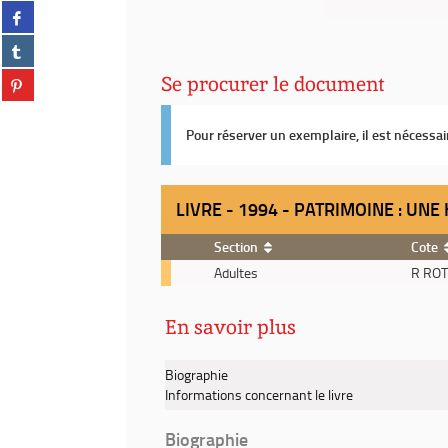
Partager
twitter
sur
(Nouvelle
Partager
facebook
fenêtre)
sur
(Nouvelle
Partager
Se procurer le document
tumblr
fenêtre)
sur
(Nouvelle
pinterest
fenêtre)
Pour réserver un exemplaire, il est nécessa
(Nouvelle
fenêtre)
LIVRE - 1994 - PATRIMOINE : UNE
Section
Cote
Livre
Adultes
R RO
-
1994
En savoir plus
-
Patrimoine
:
Biographie
une
Informations concernant le livre
histoire
vraie
Biographie