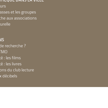
urs
lasses et les groupes
che aux associations
urelle
NS
de recherche ?
MTMO
é : les films
é : les livres
ions du club lecture
x décibels
UE
net, ateliers et impressions
 en ligne