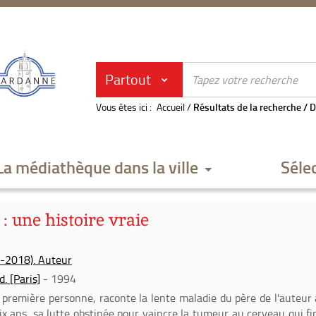
Partout
Vous êtes ici :
Accueil
/
Résultats de la recherche
/
D
La médiathèque dans la ville
Séle
: une histoire vraie
3-2018). Auteur
. [Paris]
- 1994
la première personne, raconte la lente maladie du père de l'auteur
x ans, sa lutte obstinée pour vaincre la tumeur au cerveau qui fi