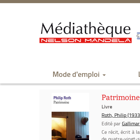
Aller
Aller
Aller
au
au
à
menu
contenu
la
recherche
Mode d'emploi
Patrimoine 
Livre
Roth, Philip (193
Edité par
Gallimard
Ce récit, écrit à 
de quatre-vingt-si