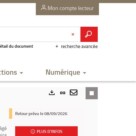
Mon compte lecteur
étail du document
recherche avancée
ctions
Numérique
Lien
permanent
Envoyer
Exports
(Nouvelle
par
Retour prévu le 08/09/2026
fenêtre)
mail
 âgé
PLUS D'INFOS
nira