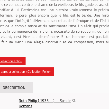
s ce combat contre le drame de la vieillesse, le fils guide et assist
ntifier à lui. Patrimoine est une histoire vraie (comme le précis
Herman, le père, plus encore que le fils, est le barde. Une hist
te, que l'intégrité d'Herman, son refus de l'héroïque et de l'édif
nt de la complaisance et du sentimentalisme. Un récit qui proc
té et la permanence de la vie, la nécessité de se souvenir, de ne 
e vivant, c'est être fait de mémoire. Si un homme n'est pas fai
 fait de rien". Une élégie d'horreur et de compassion, mais a
«Collection Folio»
ans la collection «Collection Folio»
DESCRIPTION
Roth Philip ( 1933-....) -- Famille
Romans