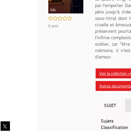
par l'emporter. Dan
père jusqu'à s'ide
/5
sous-titre) dont 
cruelle et émouvan
0
avis
préservent pourta
l'infinie complexi
oublier, car "êtr
mémoire, il n'est
d'amour.
Voir la collection 
Autres documents d
SUJET
Sujets
Partager
Classification
sur