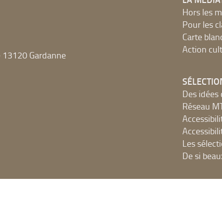
Hors les m
Pour les c
Carte blan
Action cult
e 13120 Gardanne
SÉLECTIO
Des idées 
Réseau 
Accessibilit
Accessibilit
Les sélect
De si beau
NUMÉRIQ
Accès Inter
Ressources