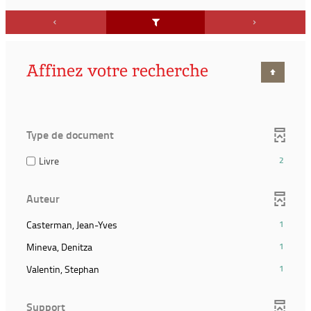
Affinez votre recherche
Type de document
(2
Livre
2
résultats)
(Cocher
Auteur
pour
ajouter
(1
Casterman, Jean-Yves
1
le
résultats)
filtre
(1
Mineva, Denitza
1
(Cliquer
et
résultats)
pour
(1
Valentin, Stephan
1
relancer
(Cliquer
ajouter
résultats)
la
pour
le
(Cliquer
recherche)
ajouter
Support
filtre
pour