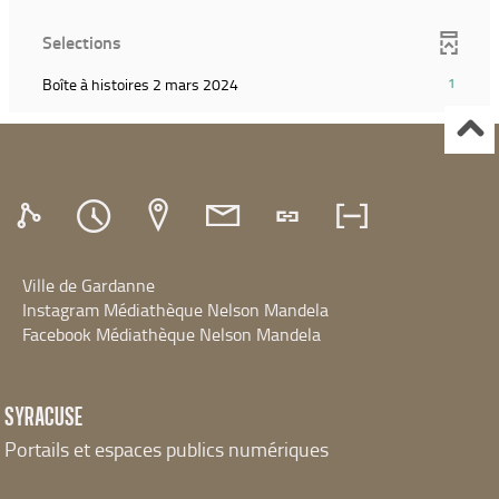
résultats)
filtre
relancer
(Cliquer
et
Selections
la
pour
relancer
recherche)
ajouter
la
(1
Boîte à histoires 2 mars 2024
1
le
recherche)
résultats)
filtre
(Cliquer
et
pour
relancer
ajouter
la
le
recherche)
filtre
et
relancer
Ville de Gardanne
la
recherche)
Instagram Médiathèque Nelson Mandela
Facebook Médiathèque Nelson Mandela
SYRACUSE
Portails et espaces publics numériques