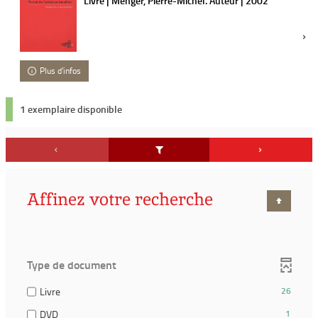
Livre | Menger, Pierre-Michel. Auteur | 2002
Plus d'infos
1 exemplaire disponible
Affinez votre recherche
Type de document
(26
Livre
26
résultats)
(1
DVD
1