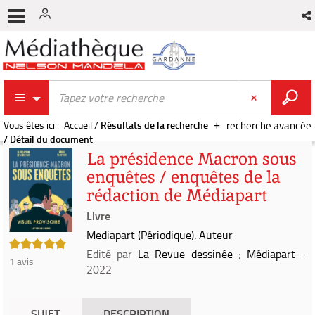
Vous êtes ici :
Accueil
/
Résultats de la recherche
recherche avancée
/
Détail du document
La présidence Macron sous
enquêtes / enquêtes de la
rédaction de Médiapart
Livre
Mediapart (Périodique). Auteur
5/5
Edité par
La Revue dessinée
;
Médiapart
-
1
avis
2022
SUJET
DESCRIPTION