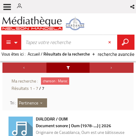
Vous êtes ici :
Accueil
/
Résultats de la recherche
recherche avancée
Ma recherche :
chanson : Maroc
Résultats
1
-
7
/ 7
Pertinence
Tri :
DIALDDAR / OUM
Document sonore | Oum (1978-....) | 2026
Originaire de Casablanca, Oum est une bâtisseuse