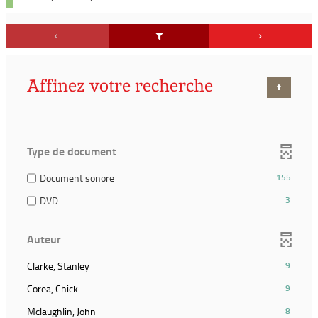
Affinez votre recherche
Type de document
(155
Document sonore
155
résultats)
(3
DVD
3
(Cocher
résultats)
pour
(Cocher
ajouter
Auteur
pour
le
ajouter
filtre
(9
Clarke, Stanley
9
le
et
résultats)
filtre
(9
Corea, Chick
9
relancer
(Cliquer
et
résultats)
la
pour
(8
Mclaughlin, John
8
relancer
(Cliquer