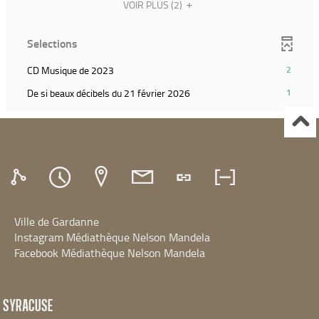
le
(Cliquer
VOIR PLUS
(2)
et
ajouter
la
filtre
pour
relancer
le
recherche)
et
ajouter
la
filtre
Selections
relancer
le
recherche)
et
la
filtre
relancer
(2
CD Musique de 2023
2
recherche)
et
la
résultats)
relancer
(1
De si beaux décibels du 21 février 2026
1
recherche)
(Cliquer
la
résultats)
pour
recherche)
(Cliquer
ajouter
pour
le
ajouter
filtre
le
et
filtre
relancer
et
la
relancer
recherche)
Ville de Gardanne
la
recherche)
Instagram Médiathèque Nelson Mandela
Facebook Médiathèque Nelson Mandela
SYRACUSE