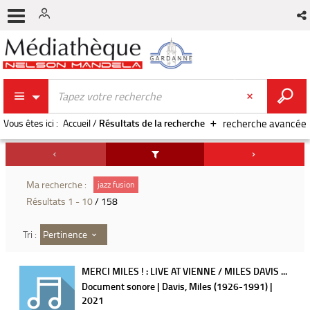
Vous êtes ici :
Accueil
/
Résultats de la recherche
recherche avancée
Ma recherche :
jazz fusion
Résultats
1
-
10
/ 158
Pertinence
Tri :
MERCI MILES ! : LIVE AT VIENNE / MILES DAVIS ...
Document sonore | Davis, Miles (1926-1991) |
2021