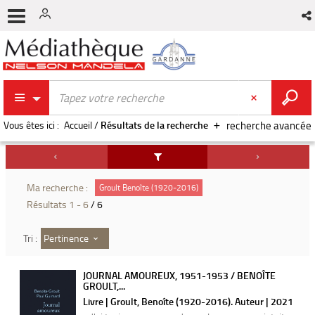
Vous êtes ici :
Accueil
/
Résultats de la recherche
recherche avancée
Ma recherche :
Groult Benoîte (1920-2016)
Résultats
1
-
6
/ 6
Pertinence
Tri :
JOURNAL AMOUREUX, 1951-1953 / BENOÎTE
GROULT,...
Livre | Groult, Benoîte (1920-2016). Auteur | 2021