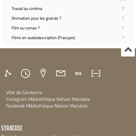
et
la
filtre
relancer
(2
Travail au cinéma
2
recherche)
et
la
résultats)
relancer
(1
Animation pour les grands ?
1
recherche)
(Cliquer
la
résultats)
pour
(1
Film ou roman ?
1
recherche)
(Cliquer
ajouter
résultats)
pour
(1
Films en audiodescription (Français)
1
le
(Cliquer
ajouter
résultats)
filtre
pour
le
(Cliquer
et
ajouter
filtre
pour
relancer
le
et
ajouter
la
filtre
relancer
le
recherche)
et
la
filtre
relancer
recherche)
et
la
relancer
recherche)
Ville de Gardanne
la
recherche)
Instagram Médiathèque Nelson Mandela
Facebook Médiathèque Nelson Mandela
SYRACUSE