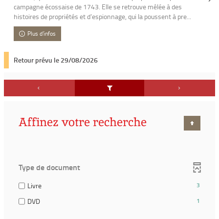
campagne écossaise de 1743. Elle se retrouve mêlée à des
histoires de propriétés et d'espionnage, qui la poussent à pre...
Plus d'infos
Retour prévu le 29/08/2026
Affinez votre recherche
Type de document
(3
Livre
3
résultats)
(1
DVD
1
(Cocher
résultats)
pour