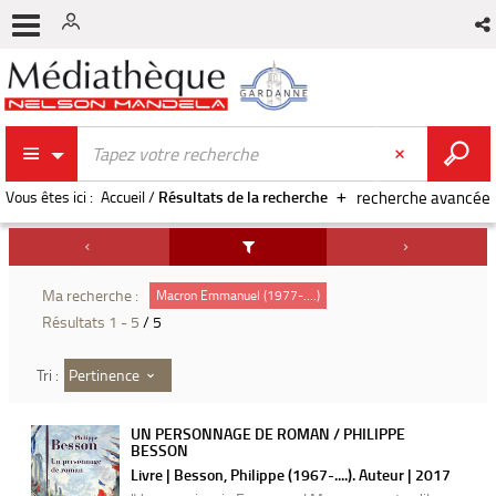
Vous êtes ici :
Accueil
/
Résultats de la recherche
recherche avancée
Ma recherche :
Macron Emmanuel (1977-....)
Résultats
1
-
5
/ 5
Pertinence
Tri :
UN PERSONNAGE DE ROMAN / PHILIPPE
BESSON
Livre | Besson, Philippe (1967-....). Auteur | 2017