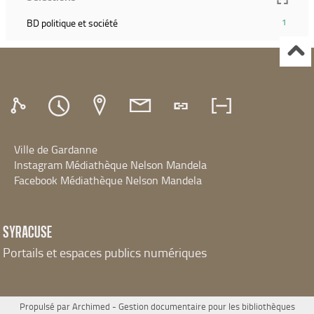
le
ajouter
filtre
(1
BD politique et société
1
le
et
résultats)
filtre
relancer
(Cliquer
et
la
pour
relancer
recherche)
ajouter
la
le
recherche)
filtre
et
relancer
Ville de Gardanne
la
recherche)
Instagram Médiathèque Nelson Mandela
Facebook Médiathèque Nelson Mandela
SYRACUSE
Portails et espaces publics numériques
Propulsé par
Archimed
- Gestion documentaire pour les bibliothèques