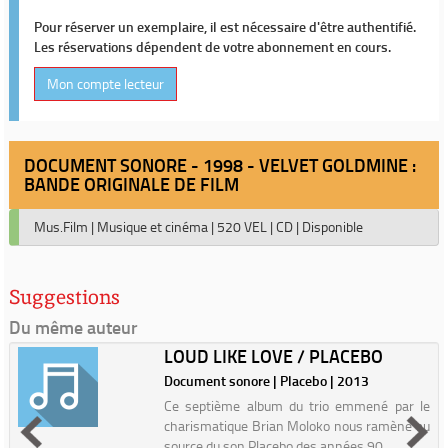
Pour réserver un exemplaire, il est nécessaire d'être authentifié.
Les réservations dépendent de votre abonnement en cours.
Mon compte lecteur
DOCUMENT SONORE - 1998 - VELVET GOLDMINE :
BANDE ORIGINALE DE FILM
Mus.Film
|
Musique et cinéma
|
520 VEL
|
CD
|
Disponible
Suggestions
Du même auteur
LOUD LIKE LOVE / PLACEBO
Document sonore | Placebo | 2013
Ce septième album du trio emmené par le
charismatique Brian Moloko nous ramène au
source du son Placebo des années 90.