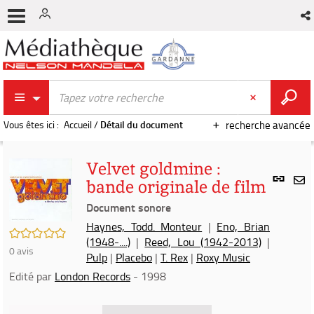
Vous êtes ici :
Accueil
/
Détail du document
recherche avancée
Velvet goldmine :
Lien
bande originale de film
per
En
(Nou
Document sonore
par
fenê
mai
Haynes, Todd. Monteur
|
Eno, Brian
/5
(1948-....)
|
Reed, Lou (1942-2013)
|
0
avis
Pulp
|
Placebo
|
T. Rex
|
Roxy Music
Edité par
London Records
- 1998