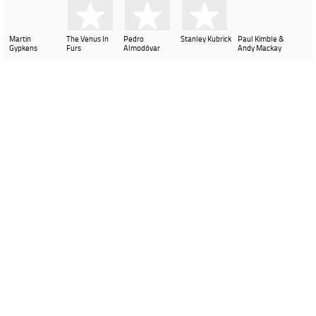
Martin
The Venus In
Pedro
Stanley Kubrick
Paul Kimble &
Gypkens
Furs
Almodóvar
Andy Mackay
Contenu proposé par
LastFM
Ville de Gardanne
Instagram Médiathèque Nelson Mandela
Facebook Médiathèque Nelson Mandela
SYRACUSE
Portails et espaces publics numériques