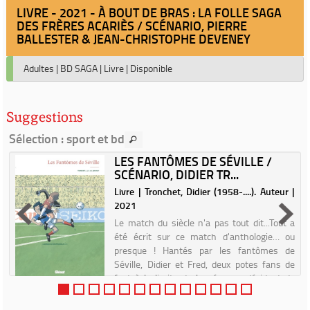
LIVRE - 2021 - À BOUT DE BRAS : LA FOLLE SAGA
DES FRÈRES ACARIÈS / SCÉNARIO, PIERRE
BALLESTER & JEAN-CHRISTOPHE DEVENEY
Adultes
|
BD SAGA
|
Livre
|
Disponible
Suggestions
Sélection
: sport et bd
LES FANTÔMES DE SÉVILLE /
SCÉNARIO, DIDIER TR...
4
Livre | Tronchet, Didier (1958-....). Auteur |
2021
s
r
Le match du siècle n'a pas tout dit...Tout a
x
été écrit sur ce match d'anthologie… ou
presque ! Hantés par les fantômes de
Séville, Didier et Fred, deux potes fans de
foot à la limite de la névrose, décident de
nos jours de mener l...