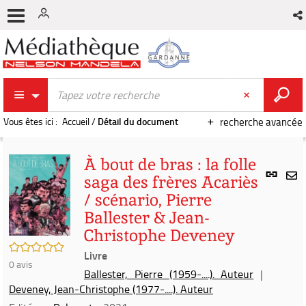
Vous êtes ici :
Accueil
/
Détail du document
recherche avancée
À bout de bras : la folle
Lien
saga des frères Acariès
per
En
/ scénario, Pierre
(Nou
par
fenê
Ballester & Jean-
mai
Christophe Deveney
/5
Livre
0
avis
Ballester, Pierre (1959-....). Auteur
|
Deveney, Jean-Christophe (1977-....). Auteur