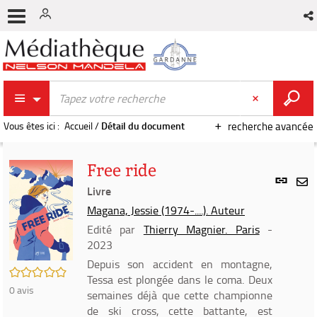
Vous êtes ici :
Accueil
/
Détail du document
recherche avancée
Free ride
Lien
per
Livre
En
(Nou
Magana, Jessie (1974-....). Auteur
par
fenê
mai
Edité par
Thierry Magnier. Paris
-
2023
Depuis son accident en montagne,
/5
Tessa est plongée dans le coma. Deux
0
avis
semaines déjà que cette championne
de ski cross, cette battante, est