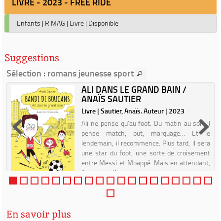
LIVRE - 2023 - FREE RIDE
Enfants
|
R MAG
|
Livre
|
Disponible
Suggestions
Sélection
: romans jeunesse sport
ALI DANS LE GRAND BAIN /
ANAÏS SAUTIER
Livre | Sautier, Anaïs. Auteur | 2023
Ali ne pense qu’au foot. Du matin au soir, il
pense match, but, marquage… Et le
lendemain, il recommence. Plus tard, il sera
une star du foot, une sorte de croisement
entre Messi et Mbappé. Mais en attendant,
il a un problème, et ...
En savoir plus