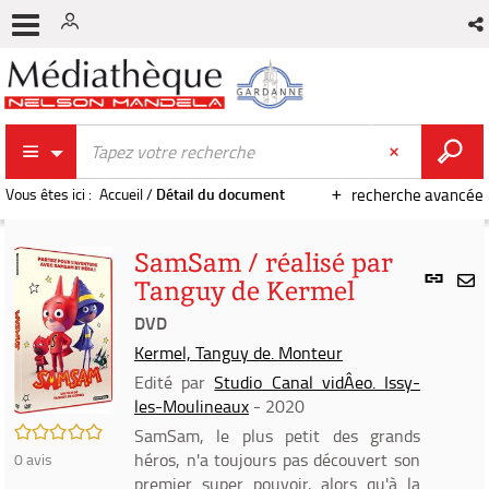
Vous êtes ici :
Accueil
/
Détail du document
recherche avancée
SamSam / réalisé par
Lien
Tanguy de Kermel
per
En
(Nou
DVD
par
fenê
mai
Kermel, Tanguy de. Monteur
Edité par
Studio Canal vidÂeo. Issy-
les-Moulineaux
- 2020
/5
SamSam, le plus petit des grands
héros, n'a toujours pas découvert son
0
avis
premier super pouvoir, alors qu'à la