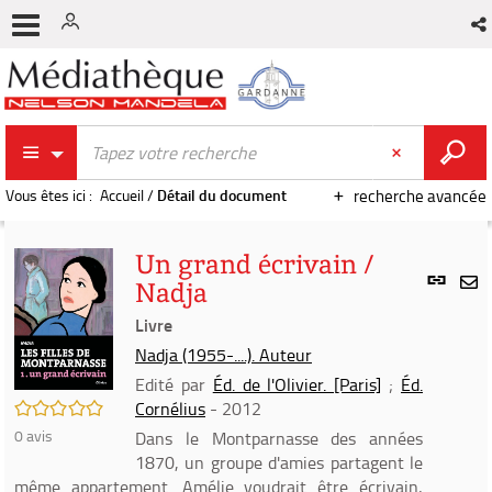
Vous êtes ici :
Accueil
/
Détail du document
recherche avancée
Un grand écrivain /
Lien
Nadja
per
En
(Nou
Livre
par
fenê
mai
Nadja (1955-....). Auteur
Edité par
Éd. de l'Olivier. [Paris]
;
Éd.
/5
Cornélius
- 2012
0
avis
Dans le Montparnasse des années
1870, un groupe d'amies partagent le
même appartement. Amélie voudrait être écrivain,