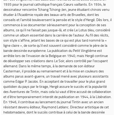
1935 pour le journal catholique français
Cœurs vaillants
. En 1934, le
dessinateur rencontre Tchang Tchong-Jen, jeune étudiant chinois venu
étudier à l'Académie royale des beaux-arts de Bruxelles, dont les
conseils et l'amitié bouleversent la pensée et le style d'Hergé. Dès lors, il
commence à se documenter sérieusement pour la conception de ses
albums, ce qu'il ne faisait pas jusque-là, et crée
Le Lotus bleu
, considéré
comme un album essentiel dans la carrière de l'auteur. Au fil des récits,
son style s'affine, jetant les bases de ce qui est plus tard nommé la «
ligne claire », de sorte qu'il est souvent considéré comme le père de la
bande dessinée européenne. La publication du
Petit Vingtième
est
arrêtée lors de l'invasion de la Belgique en 1940, mais Hergé continue
de développer ses créations dans
Le Soir
, alors contrôlé par l'occupant
allemand. Dans le même temps, à la demande de son éditeur
Casterman, il procède au remaniement et à la mise en couleurs des
albums parus avant-guerre, un travail mené avec plusieurs assistants
comme Edgar P. Jacobs. En acceptant de travailler pour le plus grand
quotidien du pays par le tirage, Hergé assure le succès et la popularité
des
Aventures de Tintin
, mais cela lui vaut d'être accusé de collaboration
et d'être temporairement interdit de publication en 1944, à la Libération.
En 1946, il contribue au lancement du journal
Tintin
avec un ancien
résistant devenu éditeur, Raymond Leblanc. Directeur artistique de cet
hebdomadaire, dont le succès contribue à celui de la bande dessinée