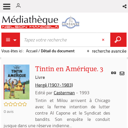
Vous êtes ici :
Accueil
/
Détail du document
recherche avancée
Tintin en Amérique. 3
Lien
per
Livre
En
(Nou
Hergé (1907-1983)
par
fenê
mai
Edité par
Casterman
- 1993
Tintin et Milou arrivent à Chicago
/5
avec la ferme intention de lutter
0
avis
contre Al Capone et le Syndicat des
bandits. Son enquête le conduit
jusque dans une réserve indienne...