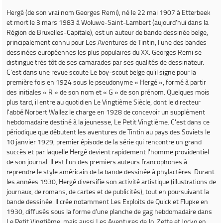
Hergé
(de son vrai nom Georges Remi), né le 22 mai 1907 à Etterbeek
et mort le 3 mars 1983 à Woluwe-Saint-Lambert (aujourd'hui dans la
Région de Bruxelles-Capitale), est un auteur de bande dessinée belge,
principalement connu pour
Les Aventures de Tintin
, l'une des bandes
dessinées européennes les plus populaires du XX. Georges Remi se
distingue très tôt de ses camarades par ses qualités de dessinateur.
C'est dans une revue scoute
Le boy-scout belge
qu'il signe pour la
première fois en 1924 sous le pseudonyme « Hergé », formé à partir
des initiales « R » de son nom et « G » de son prénom. Quelques mois
plus tard, il entre au quotidien
Le Vingtième Siècle
, dont le directeur
l'abbé Norbert Wallez le charge en 1928 de concevoir un supplément
hebdomadaire destiné à la jeunesse,
Le Petit Vingtième
. C'est dans ce
périodique que débutent les aventures de
Tintin au pays des Soviets
le
10 janvier 1929, premier épisode de la série qui rencontre un grand
succès et par laquelle Hergé devient rapidement l'homme providentiel
de son journal. Il est l'un des premiers auteurs francophones à
reprendre le style américain de la bande dessinée à phylactères. Durant
les années 1930, Hergé diversifie son activité artistique (illustrations de
journaux, de romans, de cartes et de publicités), tout en poursuivant la
bande dessinée. Il crée notamment
Les Exploits de Quick et Flupke
en
1930, diffusés sous la forme d'une planche de gag hebdomadaire dans
Le Petit Vingtième
, mais aussi
Les Aventures de Jo, Zette et Jocko
en