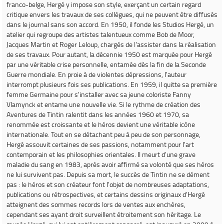
franco-belge, Hergé y impose son style, exerçant un certain regard
critique envers les travaux de ses collègues, qui ne peuvent être diffusés
dans le journal sans son accord. En 1950, il fonde les Studios Hergé, un
atelier qui regroupe des artistes talentueux comme Bob de Moor,
Jacques Martin et Roger Leloup, chargés de l'assister dans la réalisation
de ses travaux. Pour autant, la décennie 1950 est marquée pour Hergé
par une véritable crise personnelle, entamée dès la fin de la Seconde
Guerre mondiale. En proie à de violentes dépressions, l'auteur
interrompt plusieurs fois ses publications. En 1959, il quitte sa première
femme Germaine pour s'installer avec sa jeune coloriste Fanny
Vlamynck et entame une nouvelle vie. Si le rythme de création des
Aventures de Tintin
ralentit dans les années 1960 et 1970, sa
renommée est croissante et le héros devient une véritable icône
internationale. Tout en se détachant peu à peu de son personnage,
Hergé assouvit certaines de ses passions, notamment pour l'art
contemporain et les philosophies orientales. Il meurt d'une grave
maladie du sang en 1983, après avoir affirmé sa volonté que ses héros
ne lui survivent pas. Depuis sa mort, le succès de Tintin ne se dément
pas : le héros et son créateur font l'objet de nombreuses adaptations,
publications ou rétrospectives, et certains dessins originaux d'Hergé
atteignent des sommes records lors de ventes aux enchères,
cependant ses ayant droit surveillent étroitement son héritage. Le