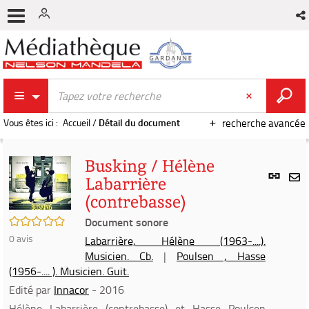
Vous êtes ici :
Accueil
/
Détail du document
recherche avancée
Busking / Hélène
Lien
Labarrière
per
En
(contrebasse)
(Nou
par
fenê
/5
Document sonore
mai
0
avis
Labarrière, Hélène (1963-....).
Musicien. Cb.
|
Poulsen , Hasse
(1956-.... ). Musicien. Guit.
Edité par
Innacor
- 2016
Hélène Labarrière (contrebasse) et Hasse Poulsen