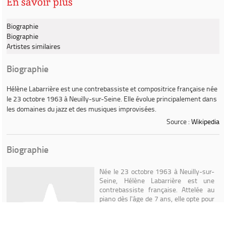
En savoir plus
Biographie
Biographie
Artistes similaires
Biographie
Hélène Labarrière
est une contrebassiste et compositrice française née
le 23 octobre 1963 à Neuilly-sur-Seine. Elle évolue principalement dans
les domaines du jazz et des musiques improvisées.
Source :
Wikipedia
Biographie
Née le 23 octobre 1963 à Neuilly-sur-
Seine, Hélène Labarrière est une
contrebassiste française. Attelée au
piano dès l'âge de 7 ans, elle opte pour
la contrebasse à l'âge de 16 ans. Elle
entre au conservatoire, et fait la
rencontre de Pierre Brunel, et en