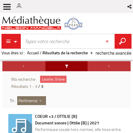
Vous êtes ici :
Accueil
/
Résultats de la recherche
recherche avancée
Ma recherche :
Lacaille, Oriane
Résultats
1
-
3
/ 3
Pertinence
Tri :
COEUR <3 / OTTILIE [B]
Document sonore | Ottilie [B] | 2021
Performeuse vocale hors normes, elle tisse entre