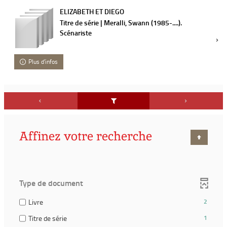
ELIZABETH ET DIEGO
Titre de série | Meralli, Swann (1985-....).
Scénariste
Plus d'infos
Affinez votre recherche
Type de document
(2
Livre
2
résultats)
(1
Titre de série
1
(Cocher