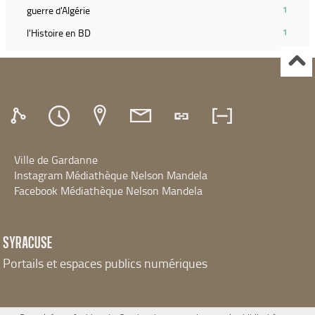
ajouter
filtre
(1
guerre d'Algérie
1
le
et
résultats)
filtre
(1
l'Histoire en BD
1
relancer
(Cliquer
et
résultats)
la
pour
relancer
(Cliquer
recherche)
ajouter
la
pour
le
recherche)
ajouter
filtre
le
et
filtre
relancer
et
la
relancer
recherche)
Ville de Gardanne
la
recherche)
Instagram Médiathèque Nelson Mandela
Facebook Médiathèque Nelson Mandela
SYRACUSE
Portails et espaces publics numériques