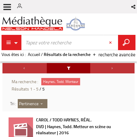
Vous êtes ici :
Accueil
/
Résultats de la recherche
recherche avancée
Ma recherche :
Haynes, Todd. Monteur
Résultats
1
-
5
/ 5
Pertinence
Tri :
CAROL / TODD HAYNES, RÉAL.
DVD | Haynes, Todd. Metteur en scène ou
réalisateur | 2016