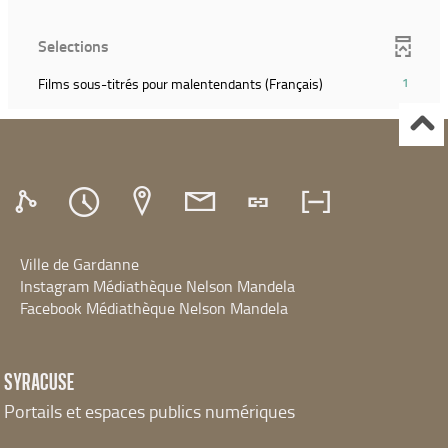
recherche)
ajouter
résultats)
filtre
pour
le
(Cliquer
et
ajouter
Selections
filtre
pour
relancer
le
et
ajouter
la
filtre
(1
Films sous-titrés pour malentendants (Français)
1
relancer
le
recherche)
et
résultats)
la
filtre
relancer
(Cliquer
recherche)
et
la
pour
relancer
recherche)
ajouter
la
le
recherche)
filtre
et
relancer
Ville de Gardanne
la
recherche)
Instagram Médiathèque Nelson Mandela
Facebook Médiathèque Nelson Mandela
SYRACUSE
Portails et espaces publics numériques