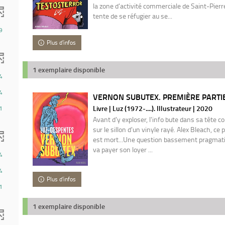
la zone d'activité commerciale de Saint-Pierr
tente de se réfugier au se...
9
Plus d'infos
1 exemplaire disponible
4
4
VERNON SUBUTEX. PREMIÈRE PARTIE /
Livre | Luz (1972-....). Illustrateur | 2020
1
Avant d'y exploser, l'info bute dans sa tête
sur le sillon d'un vinyle rayé. Alex Bleach, ce 
est mort...Une question bassement pragmati
va payer son loyer ...
4
4
Plus d'infos
1
1 exemplaire disponible