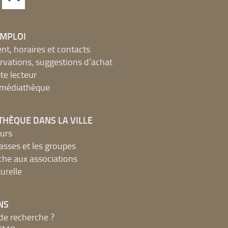
EMPLOI
, horaires et contacts
ervations, suggestions d'achat
e lecteur
a médiathèque
THÈQUE DANS LA VILLE
urs
lasses et les groupes
che aux associations
urelle
NS
de recherche ?