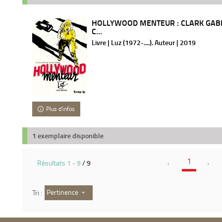
HOLLYWOOD MENTEUR : CLARK GA
C...
Livre | Luz (1972-....). Auteur | 2019
Plus d'infos
1 exemplaire disponible
1
Résultats
1
-
9
/ 9
Pertinence
Tri :