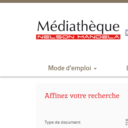
Aller
Aller
Aller
au
au
à
menu
contenu
la
recherche
Mode d'emploi
Affinez votre recherche
Type de document