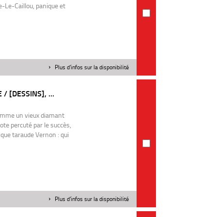
e-Le-Caillou, panique et
Plus d'infos sur la disponibilité
 [DESSINS], ...
 comme un vieux diamant
pote percuté par le succès,
que taraude Vernon : qui
Plus d'infos sur la disponibilité