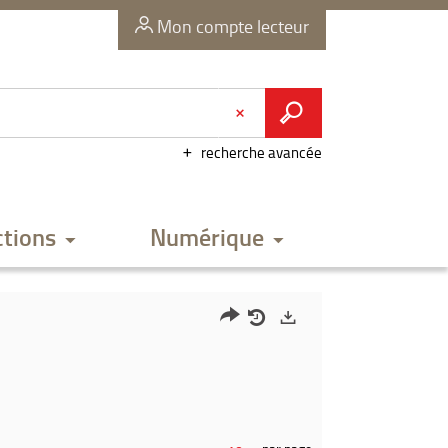
Mon compte lecteur
recherche avancée
ctions
Numérique
Partager
Historique
Exports
l'URL
de
de
vos
la
recherches