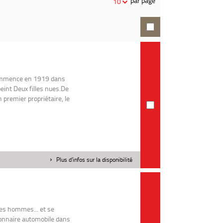
par page
10
recherche
 commence en 1919 dans
peint Deux filles nues.De
n premier propriétaire, le
Plus d'infos sur la disponibilité
des hommes... et se
ionnaire automobile dans