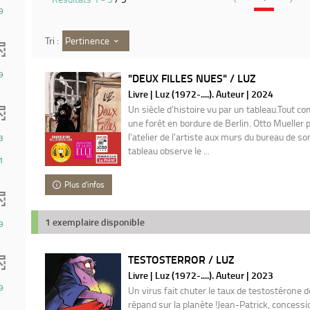
9
Pertinence
Tri :
9
"DEUX FILLES NUES" / LUZ
Livre | Luz (1972-....). Auteur | 2024
Un siècle d'histoire vu par un tableau.Tout
une forêt en bordure de Berlin. Otto Mueller 
l'atelier de l'artiste aux murs du bureau de so
3
tableau observe le ...
1
Plus d'infos
1 exemplaire disponible
9
TESTOSTERROR / LUZ
Livre | Luz (1972-....). Auteur | 2023
9
Un virus fait chuter le taux de testostérone 
répand sur la planète !Jean-Patrick, concess