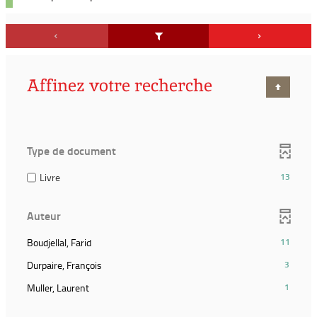
Affinez votre recherche
Type de document
(13
Livre
13
résultats)
(Cocher
Auteur
pour
ajouter
(11
Boudjellal, Farid
11
le
résultats)
filtre
(3
Durpaire, François
3
(Cliquer
et
résultats)
pour
(1
Muller, Laurent
1
relancer
(Cliquer
ajouter
résultats)
la
pour
le
(Cliquer