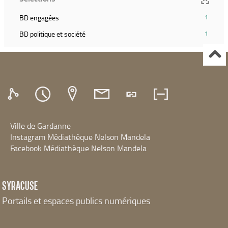
pour
relancer
le
recherche)
et
ajouter
la
filtre
(1
BD engagées
1
relancer
le
recherche)
et
résultats)
la
filtre
(1
BD politique et société
1
relancer
(Cliquer
recherche)
et
résultats)
la
pour
relancer
(Cliquer
recherche)
ajouter
la
pour
le
recherche)
ajouter
filtre
le
et
filtre
relancer
et
la
relancer
recherche)
Ville de Gardanne
la
recherche)
Instagram Médiathèque Nelson Mandela
Facebook Médiathèque Nelson Mandela
SYRACUSE
Portails et espaces publics numériques