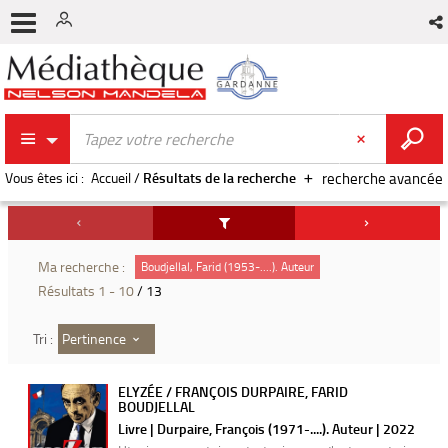
Vous êtes ici :
Accueil
/
Résultats de la recherche
recherche avancée
Ma recherche :
Boudjellal, Farid (1953-....). Auteur
Résultats
1
-
10
/ 13
Pertinence
Tri :
ELYZÉE / FRANÇOIS DURPAIRE, FARID
BOUDJELLAL
Livre | Durpaire, François (1971-....). Auteur | 2022