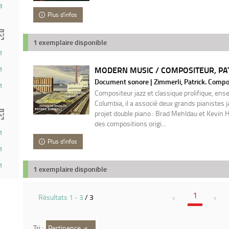
3
Plus d'infos
1 exemplaire disponible
1
MODERN MUSIC / COMPOSITEUR, PA
1
Document sonore | Zimmerli, Patrick. Compo
1
Compositeur jazz et classique prolifique, ense
Columbia, il a associé deux grands pianistes 
projet double piano : Brad Mehldau et Kevin H
des compositions origi...
1
Plus d'infos
1
1
1 exemplaire disponible
1
Résultats
1
-
3
/ 3
Pertinence
Tri :