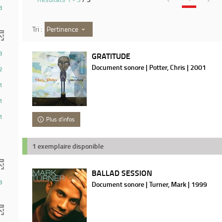
3
Pertinence
Tri :
3
GRATITUDE
Document sonore | Potter, Chris | 2001
2
1
1
1
Plus d'infos
1 exemplaire disponible
BALLAD SESSION
3
Document sonore | Turner, Mark | 1999