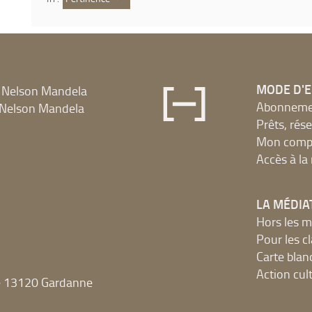
MODE D'
 Nelson Mandela
Abonnement
Nelson Mandela
Prêts, rés
Mon compt
Accès à l
LA MÉDIA
Hors les m
Pour les c
Carte blan
Action cult
e 13120 Gardanne