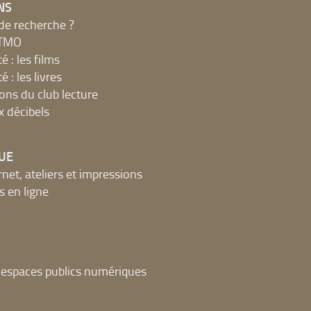
NS
de recherche ?
MTMO
é : les films
é : les livres
ions du club lecture
x décibels
UE
net, ateliers et impressions
 en ligne
t espaces publics numériques