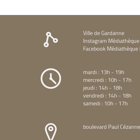
relancer
recherche)
et
la
relancer
recherche)
la
recherche)
Ville de Gardanne
Instagram Médiathèque
Facebook Médiathèque 
mardi : 13h - 19h
mercredi : 10h - 17h
jeudi : 14h - 18h
vendredi : 14h - 18h
samedi : 10h - 17h
boulevard Paul Cézann