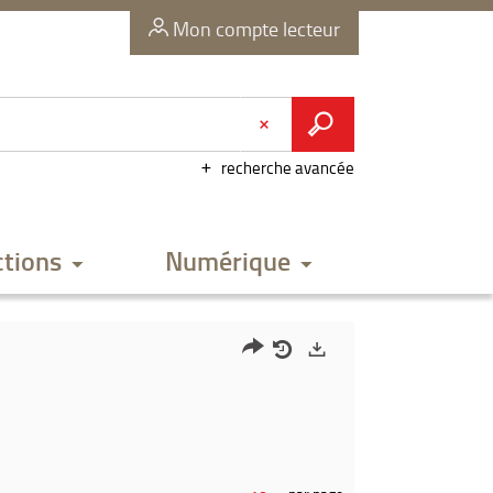
Mon compte lecteur
recherche avancée
ctions
Numérique
Partager
Historique
Exports
l'URL
de
de
vos
la
recherches