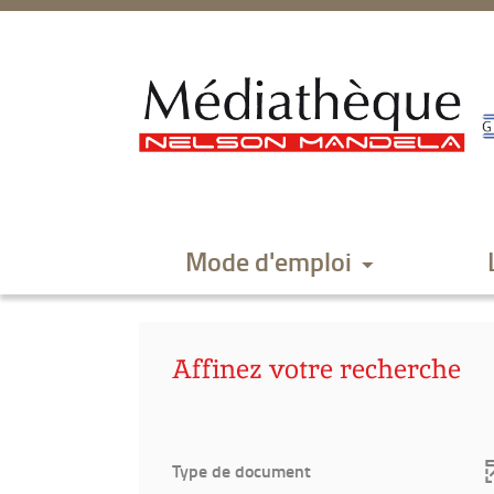
Aller
Aller
Aller
au
au
à
menu
contenu
la
recherche
Mode d'emploi
Affinez votre recherche
Type de document