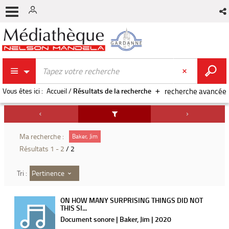
Vous êtes ici :
Accueil
/
Résultats de la recherche
recherche avancée
Ma recherche :
Baker, Jim
Résultats
1
-
2
/ 2
Pertinence
Tri :
ON HOW MANY SURPRISING THINGS DID NOT
THIS SI...
Document sonore | Baker, Jim | 2020