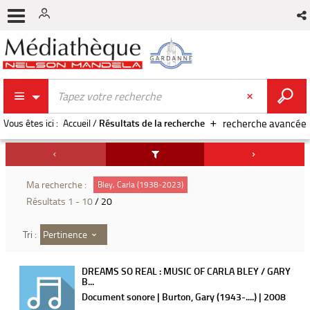
Vous êtes ici :
Accueil
/
Résultats de la recherche
recherche avancée
Ma recherche :
Bley, Carla (1938-2023)
Résultats
1
-
10
/ 20
Pertinence
Tri :
DREAMS SO REAL : MUSIC OF CARLA BLEY / GARY
B...
Document sonore | Burton, Gary (1943-....) | 2008