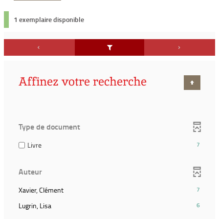
1 exemplaire disponible
Affinez votre recherche
Type de document
(7
Livre
7
résultats)
(Cocher
Auteur
pour
ajouter
(7
Xavier, Clément
7
le
résultats)
filtre
(6
Lugrin, Lisa
6
(Cliquer
et
résultats)
pour