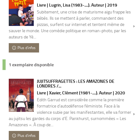
Livre | Lugrin, Lisa (1983-....). Auteur | 2019
Subi­te­ment, une crise de matu­risme aigu frappe les
bébés. Ils se mettent à parler, commandent des
pizzas, surfent sur inter­net et tentent même de
sauver le monde. Une comé­­die poli­­tique en roman-photo, par les
auteurs de Yé...
Plus d'infos
1 exemplaire disponible
JUJITSUFFRAGETTES : LES AMAZONES DE
LONDRES /...
Livre | Xavier, Clément (1981-....). Auteur | 2020
Edith Garrud est considérée comme la première
formatrice d'autodéfense féministe. Face à la
violence subie par les manifestantes, elle va former
au jujitsu les gardes du corps d'E. Pankhurst, surnommées « Les
Amazones ». À coup de...
Plus d'infos