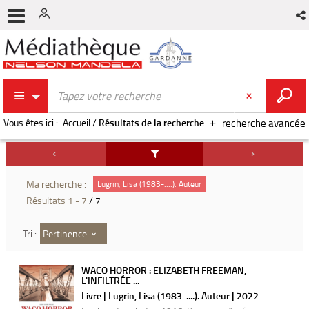
Vous êtes ici :
Accueil
/
Résultats de la recherche
recherche avancée
Ma recherche :
Lugrin, Lisa (1983-....). Auteur
Résultats
1
-
7
/ 7
Pertinence
Tri :
WACO HORROR : ELIZABETH FREEMAN,
L'INFILTRÉE ...
Livre | Lugrin, Lisa (1983-....). Auteur | 2022