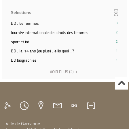
la
résultats)
pour
recherche)
(Cliquer
ajouter
Selections
pour
le
ajouter
filtre
(3
BD : les femmes
3
le
et
résultats)
filtre
(2
Journée internationale des droits des femmes
2
relancer
(Cliquer
et
résultats)
la
pour
(2
sport et bd
2
relancer
(Cliquer
recherche)
ajouter
résultats)
la
pour
(1
BD : j'ai 14 ans (ou plus) , je lis quoi ...?
1
le
(Cliquer
recherche)
ajouter
résultats)
filtre
pour
(1
BD biographies
1
le
(Cliquer
et
ajouter
résultats)
filtre
pour
relancer
le
(Cliquer
VOIR PLUS
(2)
et
ajouter
la
filtre
pour
relancer
le
recherche)
et
ajouter
la
filtre
relancer
le
recherche)
et
la
filtre
relancer
recherche)
et
la
relancer
recherche)
la
recherche)
Ville de Gardanne