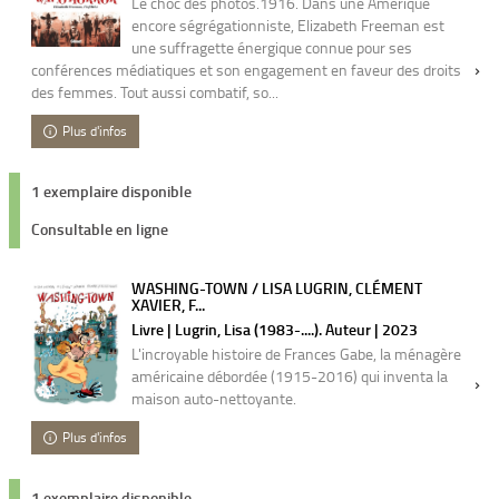
Le choc des photos.1916. Dans une Amérique
encore ségrégationniste, Elizabeth Freeman est
une suffragette énergique connue pour ses
conférences médiatiques et son engagement en faveur des droits
des femmes. Tout aussi combatif, so...
Plus d'infos
1 exemplaire disponible
Consultable en ligne
WASHING-TOWN / LISA LUGRIN, CLÉMENT
XAVIER, F...
Livre | Lugrin, Lisa (1983-....). Auteur | 2023
L'incroyable histoire de Frances Gabe, la ménagère
américaine débordée (1915-2016) qui inventa la
maison auto-nettoyante.
Plus d'infos
1 exemplaire disponible