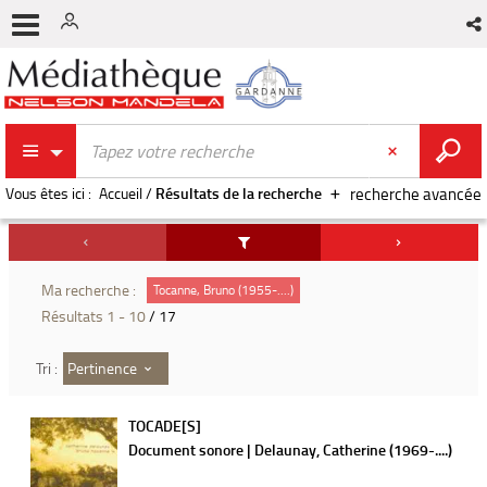
Vous êtes ici :
Accueil
/
Résultats de la recherche
recherche avancée
Ma recherche :
Tocanne, Bruno (1955-....)
Résultats
1
-
10
/ 17
Pertinence
Tri :
TOCADE[S]
Document sonore | Delaunay, Catherine (1969-....)