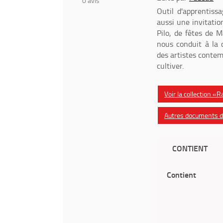
0
avis
Outil d'apprentiss
aussi une invitatio
Pilo, de fêtes de 
nous conduit à la 
des artistes contem
cultiver.
Voir la collection «
Autres documents da
CONTIENT
Contient