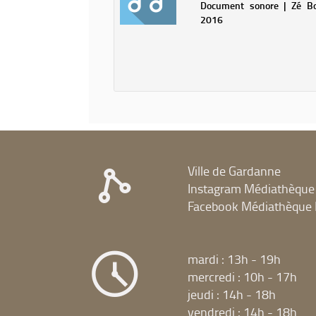
chansons
Document sonore | Zé Bo
du
2016
pays
niçois
/
Serge
Pesce
Ville de Gardanne
Instagram Médiathèque
Facebook Médiathèque 
mardi : 13h - 19h
mercredi : 10h - 17h
jeudi : 14h - 18h
vendredi : 14h - 18h