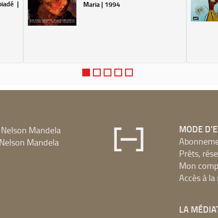
iadé |
Maria | 1994
MODE D'
 Nelson Mandela
Abonnement
Nelson Mandela
Prêts, rés
Mon compt
Accès à l
LA MÉDIA