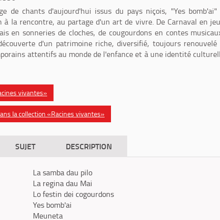
age de chants d'aujourd'hui issus du pays niçois, "Yes bomb'ai"
n à la rencontre, au partage d'un art de vivre. De Carnaval en je
Mais en sonneries de cloches, de cougourdons en contes musicaux
découverte d'un patrimoine riche, diversifié, toujours renouvelé
porains attentifs au monde de l'enfance et à une identité culturel
Racines vivantes»
ns la collection «Racines vivantes»
SUJET
DESCRIPTION
La samba dau pilo
La regina dau Mai
Lo festin dei cogourdons
Yes bomb'ai
Meuneta