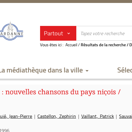
Partout
Vous êtes ici :
Accueil
/
Résultats de la recherche
/
D
La médiathèque dans la ville
Séle
: nouvelles chansons du pays niçois /
uié, Jean-Pierre
|
Castellon, Zephirin
|
Vaillant, Patrick
|
Sauva
1996