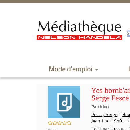
Aller
Aller
Aller
au
au
à
menu
contenu
la
recherche
Mode d'emploi
Yes bomb'ai 
Serge Pesce
Partition
Pesce, Serge
|
Baq
Jean-Luc (1950-....)
/5
Edité par
Fuzeau
- 