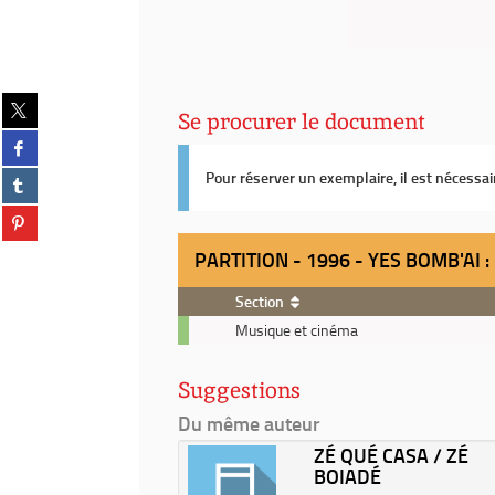
Partager
Se procurer le document
sur
Partager
twitter
sur
(Nouvelle
Partager
Pour réserver un exemplaire, il est nécessa
facebook
fenêtre)
sur
(Nouvelle
Partager
tumblr
fenêtre)
sur
(Nouvelle
PARTITION - 1996 - YES BOMB'AI
pinterest
fenêtre)
(Nouvelle
Section
fenêtre)
Partition
Musique et cinéma
-
1996
Suggestions
-
Yes
Du même auteur
bomb'ai
'ESCA
ZÉ QUÉ CASA / ZÉ
:
BOIADÉ
nouvelles
 sonore | Micaelli, Jacky