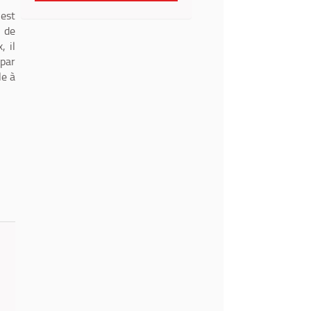
 est
u de
, il
 par
le à