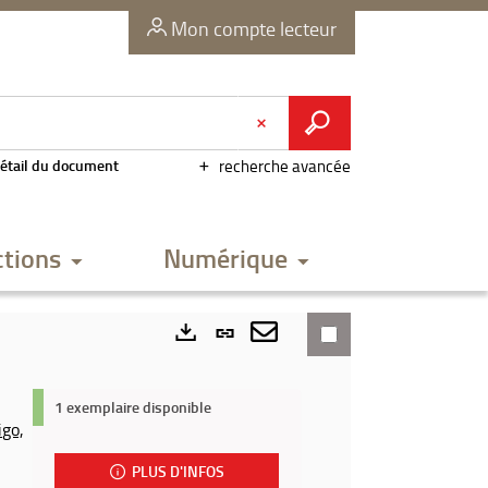
Mon compte lecteur
étail du document
recherche avancée
ctions
Numérique
Lien
permanent
Envoyer
Exports
(Nouvelle
par
1 exemplaire disponible
igo,
fenêtre)
mail
PLUS D'INFOS