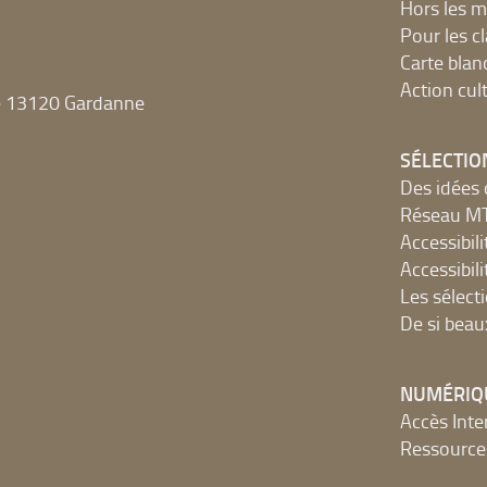
Hors les m
Pour les c
Carte blan
Action cult
e 13120 Gardanne
SÉLECTIO
Des idées 
Réseau 
Accessibilit
Accessibilit
Les sélect
De si beau
NUMÉRIQ
Accès Inter
Ressources