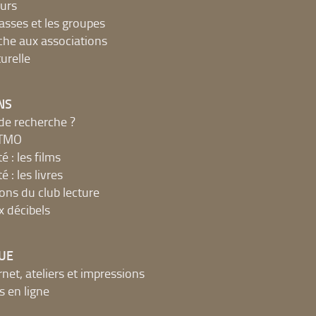
urs
lasses et les groupes
che aux associations
urelle
NS
de recherche ?
MTMO
é : les films
é : les livres
ions du club lecture
x décibels
UE
net, ateliers et impressions
 en ligne