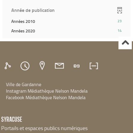
filtre
pour
relancer
le
(Cliquer
et
ajouter
la
Année de publication
filtre
pour
relancer
le
recherche)
et
ajouter
la
filtre
(23
Années 2010
23
relancer
le
recherche)
et
résultats)
la
filtre
(14
Années 2020
14
relancer
(Cliquer
recherche)
et
résultats)
la
pour
relancer
(Cliquer
recherche)
ajouter
la
pour
le
recherche)
ajouter
filtre
le
et
filtre
relancer
et
la
relancer
recherche)
Ville de Gardanne
la
recherche)
Instagram Médiathèque Nelson Mandela
Facebook Médiathèque Nelson Mandela
SYRACUSE
Portails et espaces publics numériques