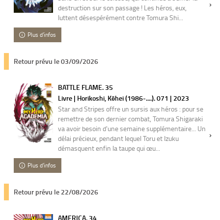
destruction sur son passage ! Les héros, eux,
luttent désespérément contre Tomura Shi...
Plus d'infos
Retour prévu le 03/09/2026
BATTLE FLAME. 35
Livre | Horikoshi, Kōhei (1986-....). 071 | 2023
Star and Stripes offre un sursis aux héros : pour se
remettre de son dernier combat, Tomura Shigaraki
va avoir besoin d'une semaine supplémentaire... Un
délai précieux, pendant lequel Toru et Izuku
démasquent enfin la taupe qui œu...
Plus d'infos
Retour prévu le 22/08/2026
AMERICA. 34