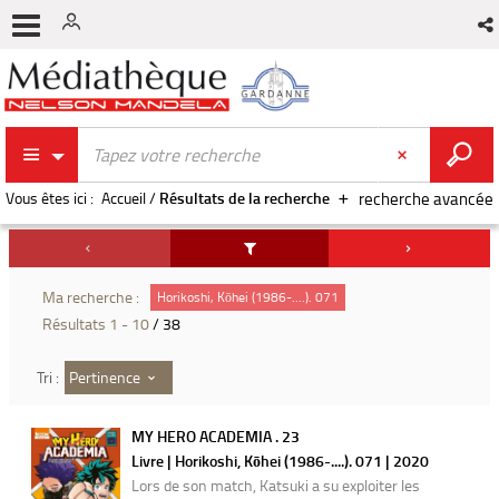
Vous êtes ici :
Accueil
/
Résultats de la recherche
recherche avancée
Ma recherche :
Horikoshi, Kōhei (1986-....). 071
Résultats
1
-
10
/ 38
Pertinence
Tri :
MY HERO ACADEMIA . 23
Livre | Horikoshi, Kōhei (1986-....). 071 | 2020
Lors de son match, Katsuki a su exploiter les