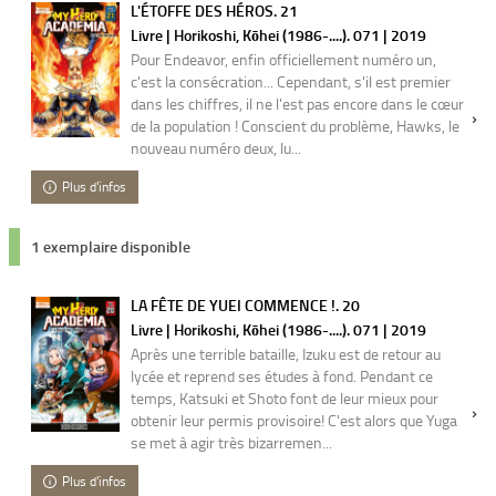
L'ÉTOFFE DES HÉROS. 21
Livre | Horikoshi, Kōhei (1986-....). 071 | 2019
Pour Endeavor, enfin officiellement numéro un,
c'est la consécration... Cependant, s'il est premier
dans les chiffres, il ne l'est pas encore dans le cœur
de la population ! Conscient du problème, Hawks, le
nouveau numéro deux, lu...
Plus d'infos
1 exemplaire disponible
LA FÊTE DE YUEI COMMENCE !. 20
Livre | Horikoshi, Kōhei (1986-....). 071 | 2019
Après une terrible bataille, Izuku est de retour au
lycée et reprend ses études à fond. Pendant ce
temps, Katsuki et Shoto font de leur mieux pour
obtenir leur permis provisoire! C'est alors que Yuga
se met à agir très bizarremen...
Plus d'infos