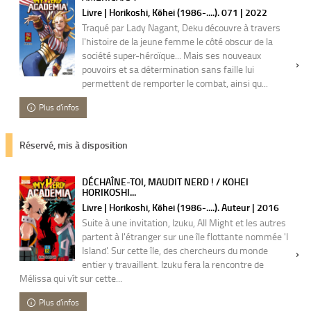
Livre | Horikoshi, Kōhei (1986-....). 071 | 2022
Traqué par Lady Nagant, Deku découvre à travers
l'histoire de la jeune femme le côté obscur de la
société super-héroïque... Mais ses nouveaux
pouvoirs et sa détermination sans faille lui
permettent de remporter le combat, ainsi qu...
Plus d'infos
Réservé, mis à disposition
DÉCHAÎNE-TOI, MAUDIT NERD ! / KOHEI
HORIKOSHI...
Livre | Horikoshi, Kōhei (1986-....). Auteur | 2016
Suite à une invitation, Izuku, All Might et les autres
partent à l'étranger sur une île flottante nommée 'I
Island'. Sur cette île, des chercheurs du monde
entier y travaillent. Izuku fera la rencontre de
Mélissa qui vît sur cette...
Plus d'infos