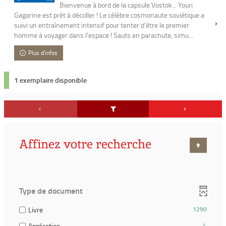
Bienvenue à bord de la capsule Vostok... Youri
Gagarine est prêt à décoller ! Le célèbre cosmonaute soviétique a
suivi un entraînement intensif pour tenter d'être le premier
homme à voyager dans l'espace ! Sauts en parachute, simu...
Plus d'infos
1 exemplaire disponible
Affinez votre recherche
Type de document
(1290
Livre
1290
résultats)
(4
Application
4