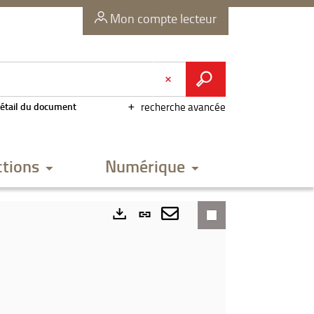
Mon compte lecteur
étail du document
recherche avancée
ctions
Numérique
Lien
permanent
Envoyer
Exports
(Nouvelle
par
fenêtre)
mail