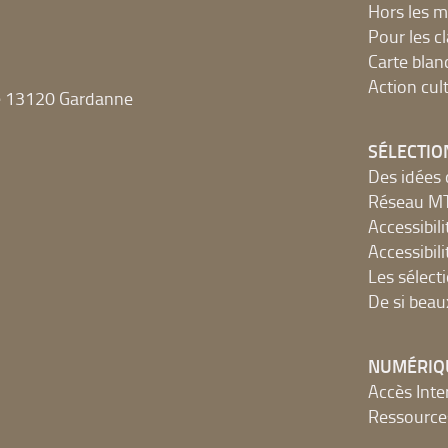
Hors les m
Pour les c
Carte blan
Action cult
e 13120 Gardanne
SÉLECTIO
Des idées 
Réseau 
Accessibilit
Accessibilit
Les sélect
De si beau
NUMÉRIQ
Accès Inter
Ressources