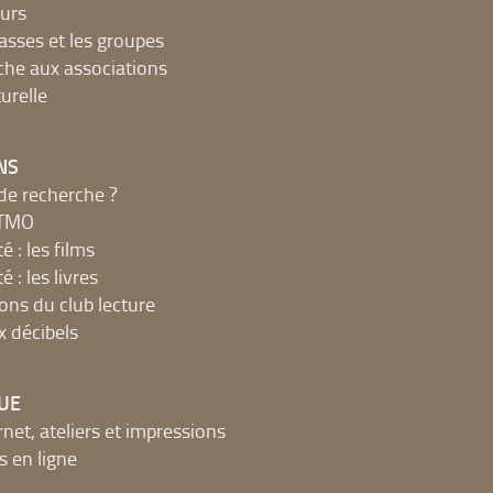
urs
lasses et les groupes
che aux associations
urelle
NS
de recherche ?
MTMO
é : les films
é : les livres
ions du club lecture
x décibels
UE
net, ateliers et impressions
 en ligne