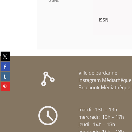
0
avis
ISSN
Partager
sur
Partager
twitter
sur
Ville de Gardanne
(Nouvelle
Partager
facebook
fenêtre)
Instagram Médiathèque
sur
(Nouvelle
Partager
tumblr
Facebook Médiathèque 
fenêtre)
sur
(Nouvelle
pinterest
fenêtre)
(Nouvelle
fenêtre)
mardi : 13h - 19h
mercredi : 10h - 17h
jeudi : 14h - 18h
vendredi : 14h - 18h