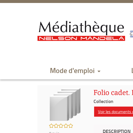
Aller
Aller
Aller
au
au
à
menu
contenu
la
recherche
Mode d'emploi
Folio cadet
Collection
Voir les documents d
/5
DESCRIPTION